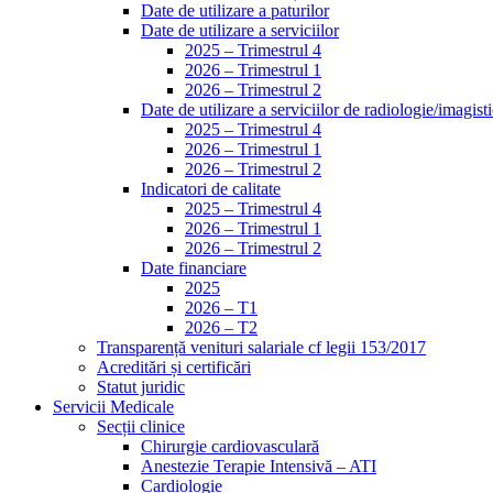
Date de utilizare a paturilor
Date de utilizare a serviciilor
2025 – Trimestrul 4
2026 – Trimestrul 1
2026 – Trimestrul 2
Date de utilizare a serviciilor de radiologie/imagist
2025 – Trimestrul 4
2026 – Trimestrul 1
2026 – Trimestrul 2
Indicatori de calitate
2025 – Trimestrul 4
2026 – Trimestrul 1
2026 – Trimestrul 2
Date financiare
2025
2026 – T1
2026 – T2
Transparență venituri salariale cf legii 153/2017
Acreditări și certificări
Statut juridic
Servicii Medicale
Secții clinice
Chirurgie cardiovasculară
Anestezie Terapie Intensivă – ATI
Cardiologie