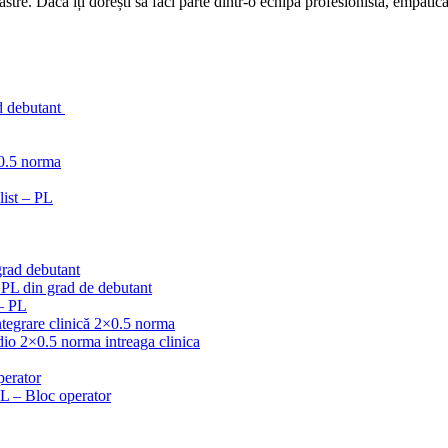
stre. Dacă îți dorești să faci parte dintr-o echipă profesionistă, empatică
d debutant
 0.5 norma
list – PL
grad debutant
 PL din grad de debutant
 – PL
ntegrare clinică 2×0.5 norma
dio 2×0.5 norma intreaga clinica
perator
 PL – Bloc operator