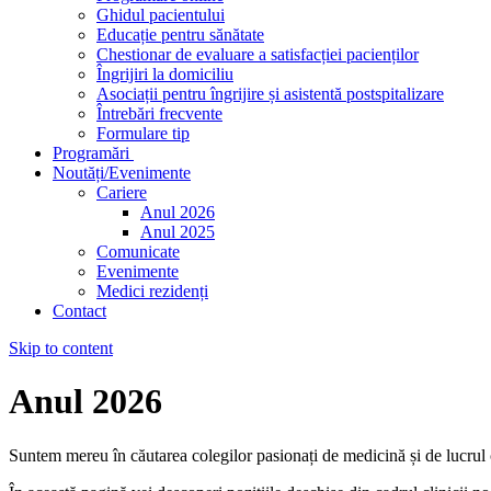
Ghidul pacientului
Educație pentru sănătate
Chestionar de evaluare a satisfacției pacienților
Îngrijiri la domiciliu
Asociații pentru îngrijire și asistentă postspitalizare
Întrebări frecvente
Formulare tip
Programări
Noutăți/Evenimente
Cariere
Anul 2026
Anul 2025
Comunicate
Evenimente
Medici rezidenți
Contact
Skip to content
Anul 2026
Suntem mereu în căutarea colegilor pasionați de medicină și de lucrul