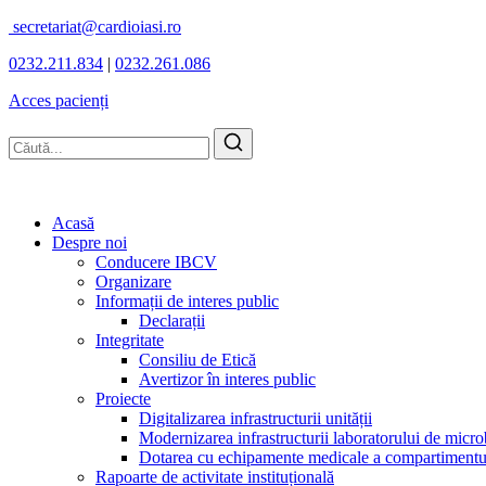
secretariat@cardioiasi.ro
0232.211.834
|
0232.261.086
Acces pacienți
Acasă
Despre noi
Conducere IBCV
Organizare
Informații de interes public
Declarații
Integritate
Consiliu de Etică
Avertizor în interes public
Proiecte
Digitalizarea infrastructurii unității
Modernizarea infrastructurii laboratorului de micro
Dotarea cu echipamente medicale a compartimentului
Rapoarte de activitate instituțională