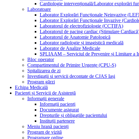
Cardiologie intervențională/Laborator explorări fu
Laboratoare
Laborator Explorări Funcționale Neinvazive (LEF
Laborator Explorări Funcționale Invazive (Cardiolo
Laboratorul de electrofiziologie (CCTIFA)
Laboratorul de pacing cardiac (Stimulare Cardiacă
Laboratorul de Anatomie Patologică
Laborator radiologie și imagistică medicală
Laborator de Analize Medicale
SPLIAAM – Serviciul de Prevenire și Limitare a Inf
Bloc operator
Compartimentul de Primire Urgențe (CPU-S)
Spitalizarea de zi
Investigații si servicii decontate de CJAS Iași
Program gărzi
Echipa Medicală
Pacienți și Servicii de Asistență
Informații generale
Informații pacienți
Documente asigurat
Drepturile și obligațiile pacientului
Instituții partenere
Meniu hrană pacienți
Program de vizită
Programare online