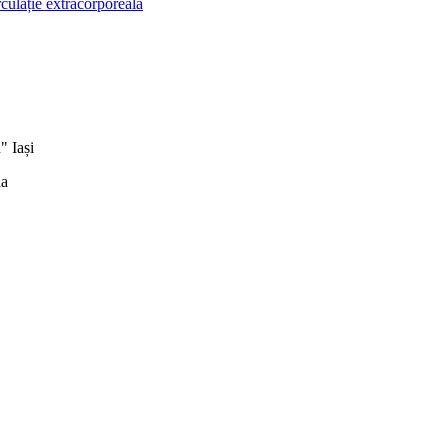
culație extracorporeală
" Iași
ia