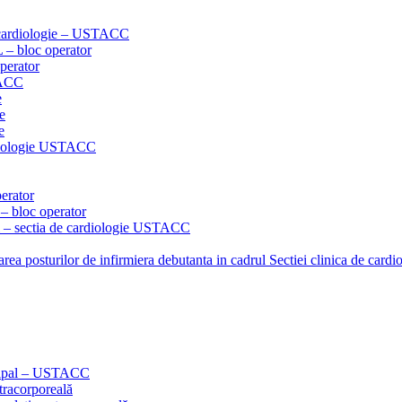
 – cardiologie – USTACC
L – bloc operator
operator
TACC
e
e
e
ardiologie USTACC
perator
 – bloc operator
pal – sectia de cardiologie USTACC
parea posturilor de infirmiera debutanta in cadrul Sectiei clinica de ca
ncipal – USTACC
tracorporeală