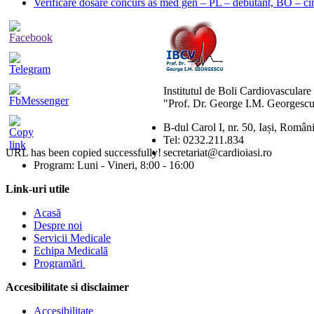
Verificare dosare concurs as med gen – PL – debutant, BO – cir
Institutul de Boli Cardiovasculare
"Prof. Dr. George I.M. Georgescu
B-dul Carol I, nr. 50, Iași, Român
Tel: 0232.211.834
URL has been copied successfully!
secretariat@cardioiasi.ro
Program: Luni - Vineri, 8:00 - 16:00
Link-uri utile
Acasă
Despre noi
Servicii Medicale
Echipa Medicală
Programări
Accesibilitate si disclaimer
Accesibilitate