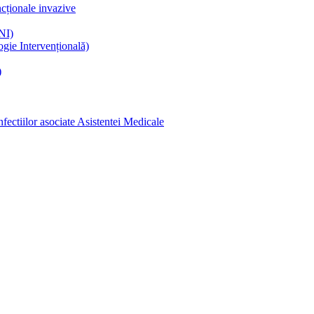
ncționale invazive
NI)
gie Intervențională)
)
ectiilor asociate Asistentei Medicale