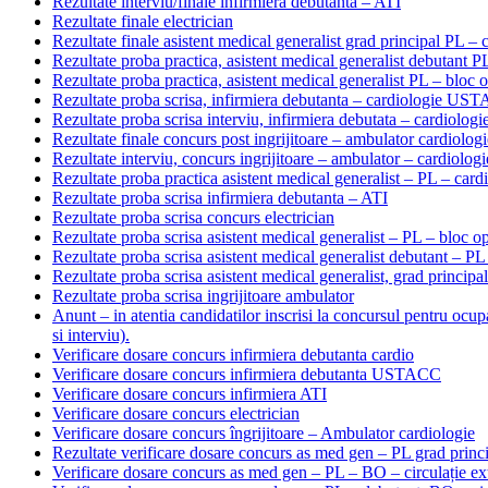
Rezultate interviu/finale infirmiera debutanta – ATI
Rezultate finale electrician
Rezultate finale asistent medical generalist grad principal PL
Rezultate proba practica, asistent medical generalist debutant P
Rezultate proba practica, asistent medical generalist PL – bloc 
Rezultate proba scrisa, infirmiera debutanta – cardiologie US
Rezultate proba scrisa interviu, infirmiera debutata – cardiologi
Rezultate finale concurs post ingrijitoare – ambulator cardiologi
Rezultate interviu, concurs ingrijitoare – ambulator – cardiologi
Rezultate proba practica asistent medical generalist – PL – c
Rezultate proba scrisa infirmiera debutanta – ATI
Rezultate proba scrisa concurs electrician
Rezultate proba scrisa asistent medical generalist – PL – bloc o
Rezultate proba scrisa asistent medical generalist debutant – PL
Rezultate proba scrisa asistent medical generalist, grad princi
Rezultate proba scrisa ingrijitoare ambulator
Anunt – in atentia candidatilor inscrisi la concursul pentru ocu
si interviu).
Verificare dosare concurs infirmiera debutanta cardio
Verificare dosare concurs infirmiera debutanta USTACC
Verificare dosare concurs infirmiera ATI
Verificare dosare concurs electrician
Verificare dosare concurs îngrijitoare – Ambulator cardiologie
Rezultate verificare dosare concurs as med gen – PL grad pri
Verificare dosare concurs as med gen – PL – BO – circulație ex