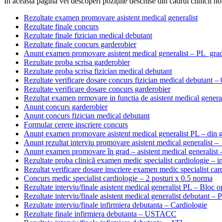
În această pagină vei descoperi pozițiile deschise din cadrul clinicii noa
Rezultate examen promovare asistent medical generalist
Rezultate finale concurs
Rezultate finale fizician medical debutant
Rezultate finale concurs garderobier
Anunt examen promovare asistent medical generalist – PL gra
Rezultate proba scrisa garderobier
Rezultate proba scrisa fizician medical debutant
Rezultate verificare dosare concurs fizician medical debutant –
Rezultate verificare dosare concurs garderobier
Rezultat examen prmovare in functia de asistent medical genera
Anunt concurs garderobier
Anunt concurs fizician medical debutant
Formular cerere inscriere concurs
Anunț examen promovare asistent medical generalist PL – din 
Anunț rezultat interviu promovare asistent medical generalist –
Anunț examen promovare în grad – asistent medical generalist
Rezultate proba clinică examen medic specialist cardiologie – i
Rezultat verificare dosare inscriere examen medic specialist car
Concurs medic specialist cardiologie – 2 posturi x 0.5 norma
Rezultate interviu/finale asistent medical generalist PL – Bloc o
Rezultate interviu/finale asistent medical generalist debutant –
Rezultate interviu/finale infirmiera debutanta – Cardiologie
Rezultate finale infirmiera debutanta – USTACC