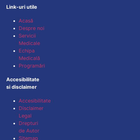
Link-uri utile
Mărește dimensiunea
Acasă
Despre noi
Micșorează dimensiu
Servicii
Medicale
Mărește spațierea te
Echipa
Medicală
Micșorează spațiere
Programări
Mărește înălțimea li
Accesibilitate
si disclaimer
Micșorează înălțimea
Accesibilitate
Inversează culorile
Disclaimer
Legal
Tonuri de gri
Drepturi
Cursor mare
de Autor
Sitemap