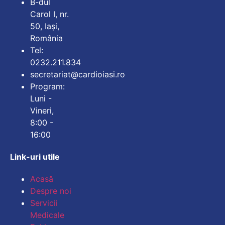
B-dul
Carol I, nr.
50, Iași,
România
Tel:
0232.211.834
secretariat@cardioiasi.ro
Program:
Luni -
Vineri,
8:00 -
16:00
Link-uri utile
Mărește dimensiunea
Acasă
Despre noi
Micșorează dimensiu
Servicii
Medicale
Mărește spațierea te