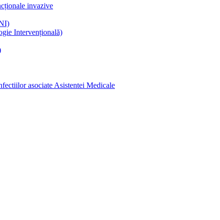
ncționale invazive
NI)
gie Intervențională)
)
ectiilor asociate Asistentei Medicale