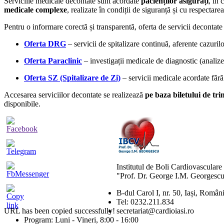
Serviciile medicale decontate sunt acordate
pacienților asigurați
, în 
medicale complexe
, realizate în condiții de siguranță și cu respectare
Pentru o informare corectă și transparentă, oferta de servicii decontate 
Oferta DRG
– servicii de spitalizare continuă, aferente cazurilo
Oferta Paraclinic
– investigații medicale de diagnostic (analize
Oferta SZ (Spitalizare de Zi)
– servicii medicale acordate fără
Accesarea serviciilor decontate se realizează
pe baza biletului de tri
disponibile.
Institutul de Boli Cardiovasculare
"Prof. Dr. George I.M. Georgescu
B-dul Carol I, nr. 50, Iași, Român
Tel: 0232.211.834
URL has been copied successfully!
secretariat@cardioiasi.ro
Program: Luni - Vineri, 8:00 - 16:00