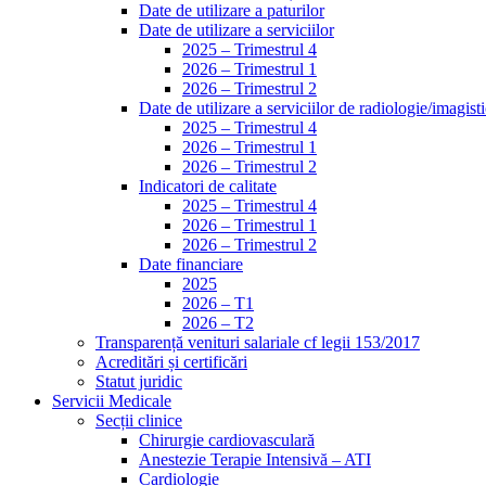
Date de utilizare a paturilor
Date de utilizare a serviciilor
2025 – Trimestrul 4
2026 – Trimestrul 1
2026 – Trimestrul 2
Date de utilizare a serviciilor de radiologie/imagist
2025 – Trimestrul 4
2026 – Trimestrul 1
2026 – Trimestrul 2
Indicatori de calitate
2025 – Trimestrul 4
2026 – Trimestrul 1
2026 – Trimestrul 2
Date financiare
2025
2026 – T1
2026 – T2
Transparență venituri salariale cf legii 153/2017
Acreditări și certificări
Statut juridic
Servicii Medicale
Secții clinice
Chirurgie cardiovasculară
Anestezie Terapie Intensivă – ATI
Cardiologie