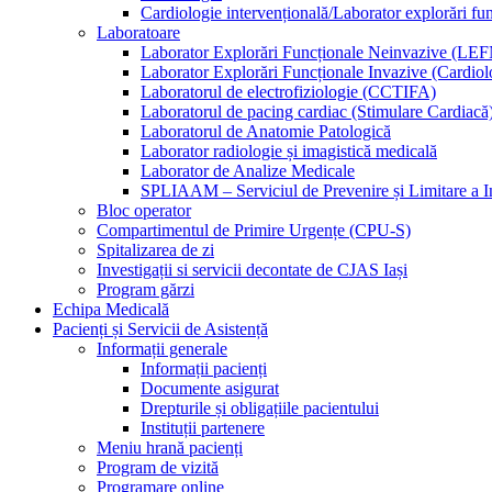
Cardiologie intervențională/Laborator explorări fu
Laboratoare
Laborator Explorări Funcționale Neinvazive (LEF
Laborator Explorări Funcționale Invazive (Cardiolo
Laboratorul de electrofiziologie (CCTIFA)
Laboratorul de pacing cardiac (Stimulare Cardiacă
Laboratorul de Anatomie Patologică
Laborator radiologie și imagistică medicală
Laborator de Analize Medicale
SPLIAAM – Serviciul de Prevenire și Limitare a Inf
Bloc operator
Compartimentul de Primire Urgențe (CPU-S)
Spitalizarea de zi
Investigații si servicii decontate de CJAS Iași
Program gărzi
Echipa Medicală
Pacienți și Servicii de Asistență
Informații generale
Informații pacienți
Documente asigurat
Drepturile și obligațiile pacientului
Instituții partenere
Meniu hrană pacienți
Program de vizită
Programare online