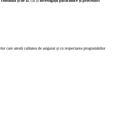
e continuă și de zi
, cât și
investigații paraclinice și proceduri
lor care atestă calitatea de asigurat și cu respectarea programărilor