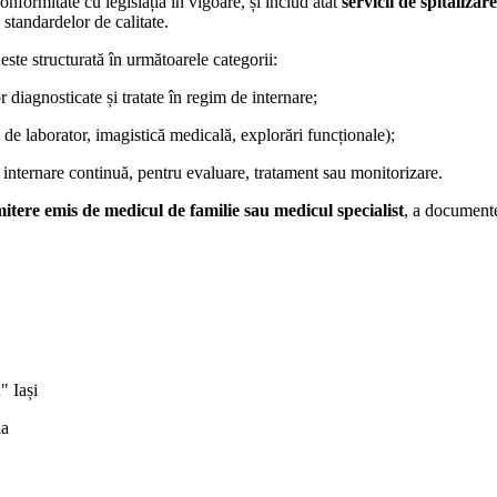
conformitate cu legislația în vigoare, și includ atât
servicii de spitalizar
a standardelor de calitate.
este structurată în următoarele categorii:
r diagnosticate și tratate în regim de internare;
 de laborator, imagistică medicală, explorări funcționale);
 internare continuă, pentru evaluare, tratament sau monitorizare.
mitere emis de medicul de familie sau medicul specialist
, a documente
" Iași
ia