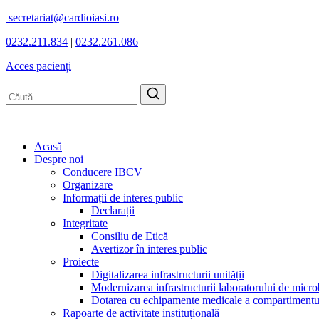
secretariat@cardioiasi.ro
0232.211.834
|
0232.261.086
Acces pacienți
Acasă
Despre noi
Conducere IBCV
Organizare
Informații de interes public
Declarații
Integritate
Consiliu de Etică
Avertizor în interes public
Proiecte
Digitalizarea infrastructurii unității
Modernizarea infrastructurii laboratorului de micro
Dotarea cu echipamente medicale a compartimentului
Rapoarte de activitate instituțională