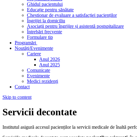
Ghidul pacientului
Educație pentru sănătate
Chestionar de evaluare a satisfacției pacienților
Îngrijiri la domiciliu
Asociații pentru îngrijire și asistentă postspitalizare
Întrebări frecvente
Formulare tip
Programări
Noutăți/Evenimente
Cariere
Anul 2026
Anul 2025
Comunicate
Evenimente
Medici rezidenți
Contact
Skip to content
Servicii decontate
Institutul asigură accesul pacienților la servicii medicale de înaltă per