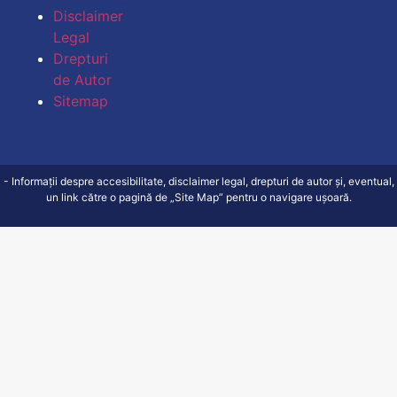
Disclaimer
Legal
Drepturi
de Autor
Sitemap
Mărește dime
- Informații despre accesibilitate, disclaimer legal, drepturi de autor și, eventual,
un link către o pagină de „Site Map” pentru o navigare ușoară.
Micșorează 
Mărește spaț
Micșorează s
Mărește înălț
Micșorează î