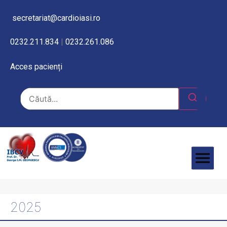
secretariat@cardioiasi.ro
0232.211.834
|
0232.261.086
Acces pacienți
2025