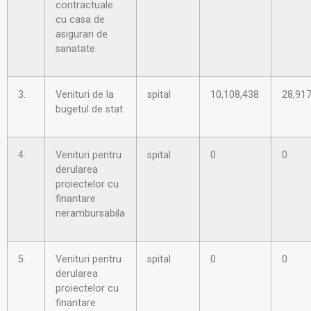
contractuale
cu casa de
asigurari de
sanatate
3.
Venituri de la
spital
10,108,438
28,917
bugetul de stat
4.
Venituri pentru
spital
0
0
derularea
proiectelor cu
finantare
nerambursabila
5.
Venituri pentru
spital
0
0
derularea
proiectelor cu
finantare