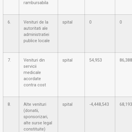
rambursabila
6.
Venituri de la
spital
0
0
autoritati ale
administratiei
publice locale
7.
Venituri din
spital
54,953
86,38
servicii
medicale
acordate
contra cost
8.
Alte venituri
spital
-4,448,543
68,19
(donatii,
sponsorizari,
alte surse legal
constituite)