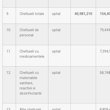
9.
Cheltuieli totale
spital
40,981,210
154,4
10.
Cheltuieli de
spital
79,449
personal
11.
Cheltuieli cu
spital
7,394,
medicamentele
12.
Cheltuieli cu
spital
58,748
materialele
sanitare,
reactivii si
dezinfectantii
13.
Alte cheltuieli
spital
8,809,