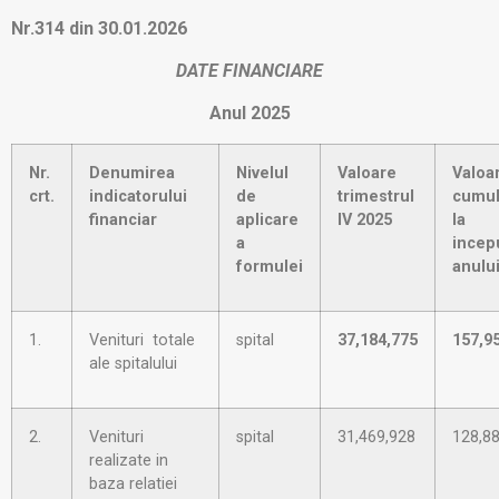
Nr.314 din 30.01.2026
DATE FINANCIARE
Anul 2025
Nr.
Denumirea
Nivelul
Valoare
Valoa
crt.
indicatorului
de
trimestrul
cumul
financiar
aplicare
IV 2025
la
a
incep
formulei
anulu
1.
Venituri totale
spital
37,184,775
157,9
ale spitalului
2.
Venituri
spital
31,469,928
128,8
realizate in
baza relatiei