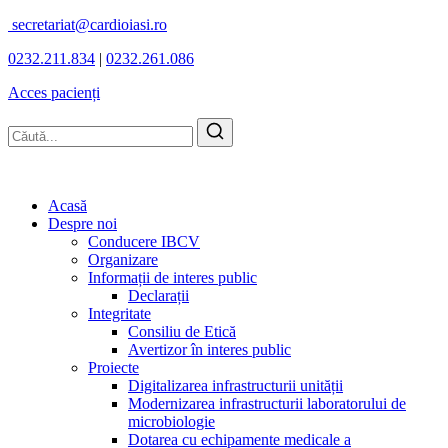
secretariat@cardioiasi.ro
0232.211.834
|
0232.261.086
Acces pacienți
Acasă
Despre noi
Conducere IBCV
Organizare
Informații de interes public
Declarații
Integritate
Consiliu de Etică
Avertizor în interes public
Proiecte
Digitalizarea infrastructurii unității
Modernizarea infrastructurii laboratorului de
microbiologie
Dotarea cu echipamente medicale a