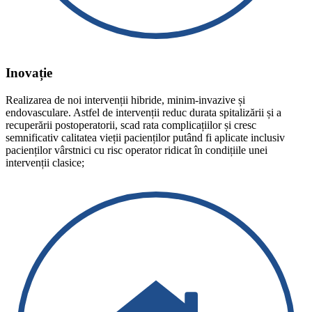
Inovație
Realizarea de noi intervenții hibride, minim-invazive și
endovasculare. Astfel de intervenții reduc durata spitalizării și a
recuperării postoperatorii, scad rata complicațiilor și cresc
semnificativ calitatea vieții pacienților putând fi aplicate inclusiv
pacienților vârstnici cu risc operator ridicat în condițiile unei
intervenții clasice;