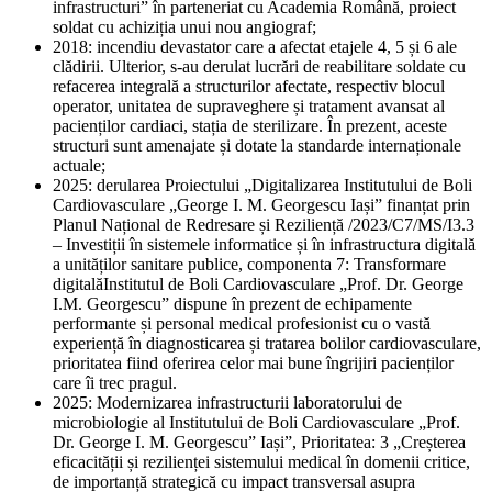
infrastructuri” în parteneriat cu Academia Română, proiect
soldat cu achiziția unui nou angiograf;
2018: incendiu devastator care a afectat etajele 4, 5 și 6 ale
clădirii. Ulterior, s-au derulat lucrări de reabilitare soldate cu
refacerea integrală a structurilor afectate, respectiv blocul
operator, unitatea de supraveghere și tratament avansat al
pacienților cardiaci, stația de sterilizare. În prezent, aceste
structuri sunt amenajate și dotate la standarde internaționale
actuale;
2025: derularea Proiectului „Digitalizarea Institutului de Boli
Cardiovasculare „George I. M. Georgescu Iași” finanțat prin
Planul Național de Redresare și Reziliență /2023/C7/MS/I3.3
– Investiții în sistemele informatice și în infrastructura digitală
a unităților sanitare publice, componenta 7: Transformare
digitalăInstitutul de Boli Cardiovasculare „Prof. Dr. George
I.M. Georgescu” dispune în prezent de echipamente
performante și personal medical profesionist cu o vastă
experiență în diagnosticarea și tratarea bolilor cardiovasculare,
prioritatea fiind oferirea celor mai bune îngrijiri pacienților
care îi trec pragul.
2025: Modernizarea infrastructurii laboratorului de
microbiologie al Institutului de Boli Cardiovasculare „Prof.
Dr. George I. M. Georgescu” Iași”, Prioritatea: 3 „Creșterea
eficacității și rezilienței sistemului medical în domenii critice,
de importanță strategică cu impact transversal asupra