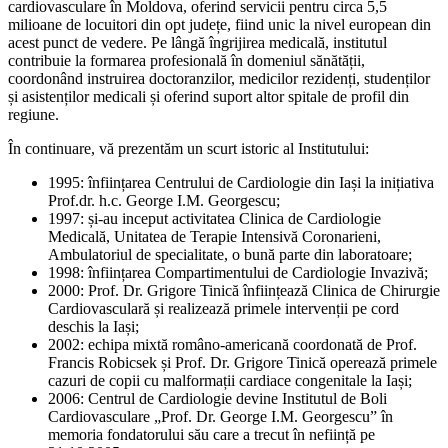
cardiovasculare în Moldova, oferind servicii pentru circa 5,5
milioane de locuitori din opt județe, fiind unic la nivel european din
acest punct de vedere. Pe lângă îngrijirea medicală, institutul
contribuie la formarea profesională în domeniul sănătății,
coordonând instruirea doctoranzilor, medicilor rezidenți, studenților
și asistenților medicali și oferind suport altor spitale de profil din
regiune.
În continuare, vă prezentăm un scurt istoric al Institutului:
1995: înființarea Centrului de Cardiologie din Iași la inițiativa
Prof.dr. h.c. George I.M. Georgescu;
1997: și-au inceput activitatea Clinica de Cardiologie
Medicală, Unitatea de Terapie Intensivă Coronarieni,
Ambulatoriul de specialitate, o bună parte din laboratoare;
1998: înființarea Compartimentului de Cardiologie Invazivă;
2000: Prof. Dr. Grigore Tinică înființează Clinica de Chirurgie
Cardiovasculară și realizează primele intervenții pe cord
deschis la Iași;
2002: echipa mixtă româno-americană coordonată de Prof.
Francis Robicsek și Prof. Dr. Grigore Tinică operează primele
cazuri de copii cu malformații cardiace congenitale la Iași;
2006: Centrul de Cardiologie devine Institutul de Boli
Cardiovasculare „Prof. Dr. George I.M. Georgescu” în
memoria fondatorului său care a trecut în neființă pe