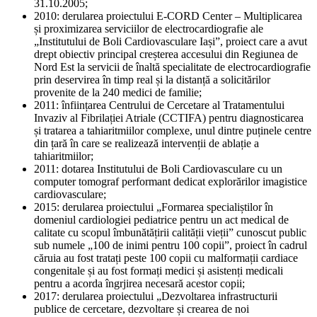
31.10.2005;
2010: derularea proiectului E-CORD Center – Multiplicarea
și proximizarea serviciilor de electrocardiografie ale
„Institutului de Boli Cardiovasculare Iași”, proiect care a avut
drept obiectiv principal creșterea accesului din Regiunea de
Nord Est la servicii de înaltă specialitate de electrocardiografie
prin deservirea în timp real și la distanță a solicitărilor
provenite de la 240 medici de familie;
2011: înființarea Centrului de Cercetare al Tratamentului
Invaziv al Fibrilației Atriale (CCTIFA) pentru diagnosticarea
și tratarea a tahiaritmiilor complexe, unul dintre puținele centre
din țară în care se realizează intervenții de ablație a
tahiaritmiilor;
2011: dotarea Institutului de Boli Cardiovasculare cu un
computer tomograf performant dedicat explorărilor imagistice
cardiovasculare;
2015: derularea proiectului „Formarea specialiștilor în
domeniul cardiologiei pediatrice pentru un act medical de
calitate cu scopul îmbunătățirii calității vieții” cunoscut public
sub numele „100 de inimi pentru 100 copii”, proiect în cadrul
căruia au fost tratați peste 100 copii cu malformații cardiace
congenitale și au fost formați medici și asistenți medicali
pentru a acorda îngrjirea necesară acestor copii;
2017: derularea proiectului „Dezvoltarea infrastructurii
publice de cercetare, dezvoltare și crearea de noi