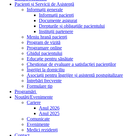
Pacienți și Servicii de Asistență
Informații generale
Informații pacienți
Documente asigurat
Drepturile și obligațiile pacientului
Instituții partenere
Meniu hrană pacienți
Program de vizită
Programare online
Ghidul pacientului
Educație pentru sănătate
Chestionar de evaluare a satisfacției pacienților
Îngrijiri la domiciliu
Asociații pentru îngrijire și asistentă postspitalizare
Întrebări frecvente
Formulare tip
Programări
Noutăți/Evenimente
Cariere
Anul 2026
Anul 2025
Comunicate
Evenimente
Medici rezidenți
Contact