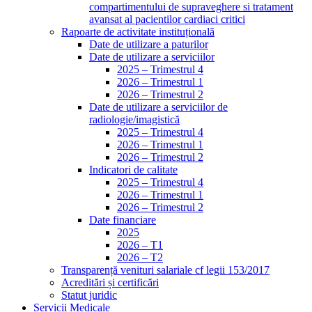
compartimentului de supraveghere si tratament
avansat al pacientilor cardiaci critici
Rapoarte de activitate instituțională
Date de utilizare a paturilor
Date de utilizare a serviciilor
2025 – Trimestrul 4
2026 – Trimestrul 1
2026 – Trimestrul 2
Date de utilizare a serviciilor de
radiologie/imagistică
2025 – Trimestrul 4
2026 – Trimestrul 1
2026 – Trimestrul 2
Indicatori de calitate
2025 – Trimestrul 4
2026 – Trimestrul 1
2026 – Trimestrul 2
Date financiare
2025
2026 – T1
2026 – T2
Transparență venituri salariale cf legii 153/2017
Acreditări și certificări
Statut juridic
Servicii Medicale