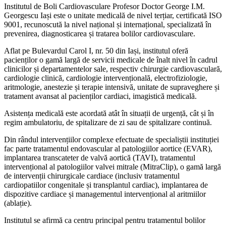
Institutul de Boli Cardiovasculare Profesor Doctor George I.M.
Georgescu Iași este o unitate medicală de nivel terțiar, certificată ISO
9001, recunoscută la nivel național și internațional, specializată în
prevenirea, diagnosticarea și tratarea bolilor cardiovasculare.
Aflat pe Bulevardul Carol I, nr. 50 din Iași, institutul oferă
pacienților o gamă largă de servicii medicale de înalt nivel în cadrul
clinicilor și departamentelor sale, respectiv chirurgie cardiovasculară,
cardiologie clinică, cardiologie intervențională, electrofiziologie,
aritmologie, anestezie și terapie intensivă, unitate de supraveghere și
tratament avansat al pacienților cardiaci, imagistică medicală.
Asistența medicală este acordată atât în situații de urgență, cât și în
regim ambulatoriu, de spitalizare de zi sau de spitalizare continuă.
Din rândul intervențiilor complexe efectuate de specialiștii instituției
fac parte tratamentul endovascular al patologiilor aortice (EVAR),
implantarea transcateter de valvă aortică (TAVI), tratamentul
intervențional al patologiilor valvei mitrale (MitraClip), o gamă largă
de intervenții chirurgicale cardiace (inclusiv tratamentul
cardiopatiilor congenitale și transplantul cardiac), implantarea de
dispozitive cardiace și managementul intervențional al aritmiilor
(ablație).
Institutul se afirmă ca centru principal pentru tratamentul bolilor