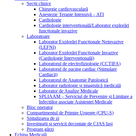
Secții clinice
Chirurgie cardiovasculară
Anestezie Terapie Intensivă – ATI
Cardiologie
Cardiologie intervențională/Laborator explorări
funcționale invazive
Laboratoare
Laborator Explorări Funcționale Neinvazive
(LEFNI)
Laborator Explorări Funcționale Invazive
(Cardiologie Intervențională)
Laboratorul de electrofiziologie (CCTIFA)
Laboratorul de pacing cardiac (Stimulare
Cardiacă)
Laboratorul de Anatomie Patologică
Laborator radiologie și imagistică medicală
Laborator de Analize Medicale
SPLIAAM – Serviciul de Prevenire și Limitare a
Infectiilor asociate Asistentei Medicale
Bloc operator
Compartimentul de Primire Urgențe (CPU-S)
Spitalizarea de zi
Investigații si servicii decontate de CJAS Iași
Program gărzi
Echipa Medicală