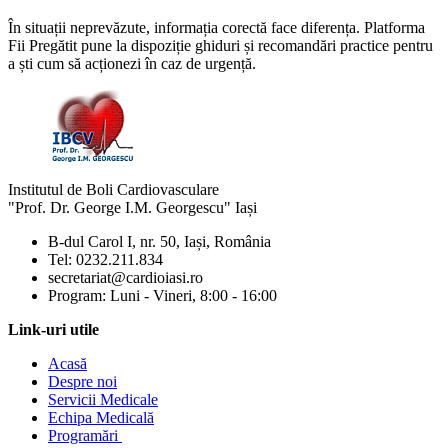
În situații neprevăzute, informația corectă face diferența. Platforma
Fii Pregătit pune la dispoziție ghiduri și recomandări practice pentru
a ști cum să acționezi în caz de urgență.
Institutul de Boli Cardiovasculare
"Prof. Dr. George I.M. Georgescu" Iași
B-dul Carol I, nr. 50, Iași, România
Tel: 0232.211.834
secretariat@cardioiasi.ro
Program: Luni - Vineri, 8:00 - 16:00
Link-uri utile
Acasă
Despre noi
Servicii Medicale
Echipa Medicală
Programări