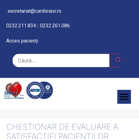
secretariat@cardioiasi.ro
0232.211.834
|
0232.261.086
Acces pacienți
CHESTIONAR DE EVALUARE A
SATISFACȚIEI PACIENȚILOR