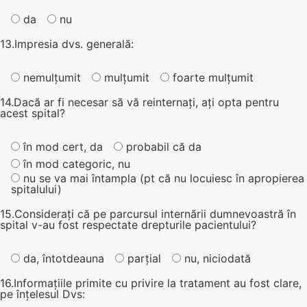
da
nu
13.Impresia dvs. generală:
nemulțumit
mulțumit
foarte mulțumit
14.Dacă ar fi necesar să vă reinternați, ați opta pentru
acest spital?
în mod cert, da
probabil că da
în mod categoric, nu
nu se va mai întampla (pt că nu locuiesc în apropierea
spitalului)
15.Considerați că pe parcursul internării dumnevoastră în
spital v-au fost respectate drepturile pacientului?
da, întotdeauna
parțial
nu, niciodată
16.Informațiile primite cu privire la tratament au fost clare,
pe înțelesul Dvs: