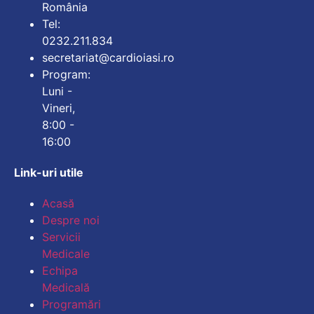
România
Tel:
0232.211.834
secretariat@cardioiasi.ro
Program:
Luni -
Vineri,
8:00 -
16:00
Link-uri utile
Mărește dimensiunea
Acasă
Despre noi
Micșorează dimensiu
Servicii
Medicale
Mărește spațierea te
Echipa
Medicală
Micșorează spațiere
Programări