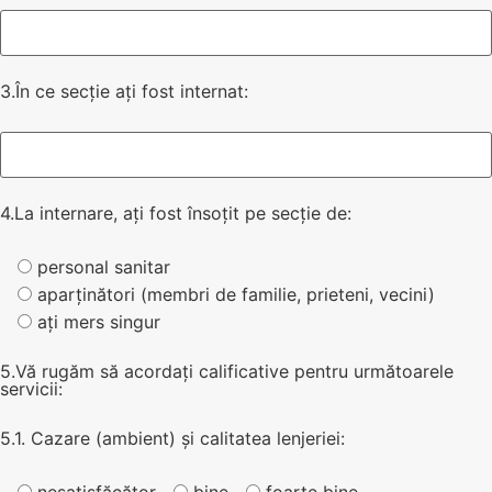
3.În ce secție ați fost internat:
4.La internare, ați fost însoțit pe secție de:
personal sanitar
aparținători (membri de familie, prieteni, vecini)
ați mers singur
5.Vă rugăm să acordați calificative pentru următoarele
servicii:
5.1. Cazare (ambient) și calitatea lenjeriei:
nesatisfăcător
bine
foarte bine