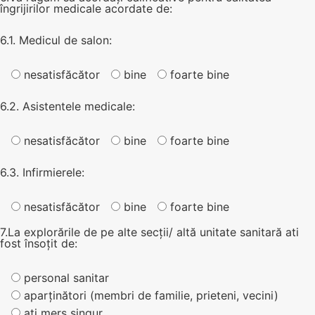
îngrijirilor medicale acordate de:
6.1. Medicul de salon:
nesatisfăcător
bine
foarte bine
6.2. Asistentele medicale:
nesatisfăcător
bine
foarte bine
6.3. Infirmierele:
nesatisfăcător
bine
foarte bine
7.La explorările de pe alte secții/ altă unitate sanitară ati
fost însoțit de:
personal sanitar
aparținători (membri de familie, prieteni, vecini)
ați mers singur