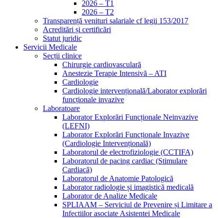
2026 – T1
2026 – T2
Transparență venituri salariale cf legii 153/2017
Acreditări și certificări
Statut juridic
Servicii Medicale
Secții clinice
Chirurgie cardiovasculară
Anestezie Terapie Intensivă – ATI
Cardiologie
Cardiologie intervențională/Laborator explorări
funcționale invazive
Laboratoare
Laborator Explorări Funcționale Neinvazive
(LEFNI)
Laborator Explorări Funcționale Invazive
(Cardiologie Intervențională)
Laboratorul de electrofiziologie (CCTIFA)
Laboratorul de pacing cardiac (Stimulare
Cardiacă)
Laboratorul de Anatomie Patologică
Laborator radiologie și imagistică medicală
Laborator de Analize Medicale
SPLIAAM – Serviciul de Prevenire și Limitare a
Infectiilor asociate Asistentei Medicale