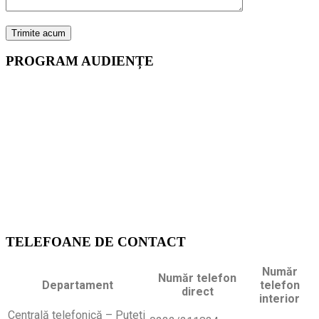
PROGRAM AUDIENȚE
Conducere Manager
Vineri: 9.30 – 10.30
Director financiar-contabil
Vineri: 13.00 – 14.00
Director Medical
Vineri: 13.00 – 14.00
TELEFOANE DE CONTACT
Număr
Număr telefon
Departament
telefon
direct
interior
Centrală telefonică – Puteti