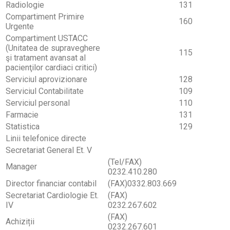
Radiologie
131
Compartiment Primire
160
Urgente
Compartiment USTACC
(Unitatea de supraveghere
115
şi tratament avansat al
pacienţilor cardiaci critici)
Serviciul aprovizionare
128
Serviciul Contabilitate
109
Serviciul personal
110
Farmacie
131
Statistica
129
Linii telefonice directe
Secretariat General Et. V
(Tel/FAX)
Manager
0232.410.280
Director financiar contabil
(FAX)0332.803.669
Secretariat Cardiologie Et.
(FAX)
IV
0232.267.602
(FAX)
Achiziții
0232.267.601