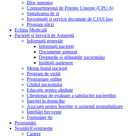
Bloc operator
Compartimentul de Primire Urgențe (CPU-S)
Spitalizarea de zi
Investigații si servicii decontate de CJAS Iași
Program gărzi
Echipa Medicală
Pacienți și Servicii de Asistență
Informații generale
Informații pacienți
Documente asigurat
Drepturile și obligațiile pacientului
Instituții partenere
Meniu hrană pacienți
Program de vizită
Programare online
Ghidul pacientului
Educație pentru sănătate
Chestionar de evaluare a satisfacției pacienților
Îngrijiri la domiciliu
Asociații pentru îngrijire și asistentă postspitalizare
Întrebări frecvente
Formulare tip
Programări
Noutăți/Evenimente
Cariere