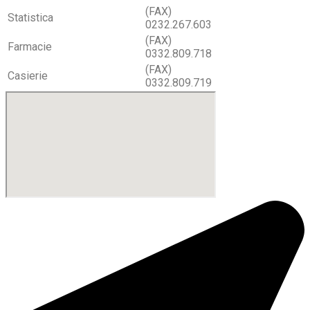
(FAX)
Statistica
0232.267.603
(FAX)
Farmacie
0332.809.718
(FAX)
Casierie
0332.809.719