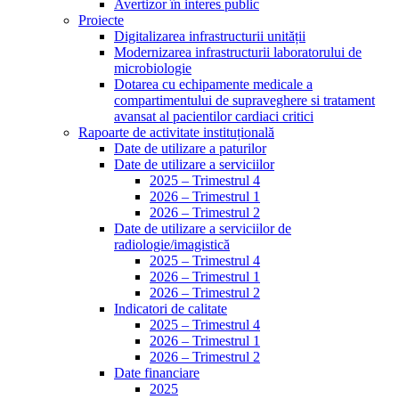
Avertizor în interes public
Proiecte
Digitalizarea infrastructurii unității
Modernizarea infrastructurii laboratorului de
microbiologie
Dotarea cu echipamente medicale a
compartimentului de supraveghere si tratament
avansat al pacientilor cardiaci critici
Rapoarte de activitate instituțională
Date de utilizare a paturilor
Date de utilizare a serviciilor
2025 – Trimestrul 4
2026 – Trimestrul 1
2026 – Trimestrul 2
Date de utilizare a serviciilor de
radiologie/imagistică
2025 – Trimestrul 4
2026 – Trimestrul 1
2026 – Trimestrul 2
Indicatori de calitate
2025 – Trimestrul 4
2026 – Trimestrul 1
2026 – Trimestrul 2
Date financiare
2025