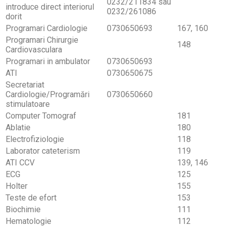
0232/211834 sau
introduce direct interiorul
0232/261086
dorit
Programari Cardiologie
0730650693
167, 160
Programari Chirurgie
148
Cardiovasculara
Programari in ambulator
0730650693
ATI
0730650675
Secretariat
Cardiologie/Programări
0730650660
stimulatoare
Computer Tomograf
181
Ablatie
180
Electrofiziologie
118
Laborator cateterism
119
ATI CCV
139, 146
ECG
125
Holter
155
Teste de efort
153
Biochimie
111
Hematologie
112