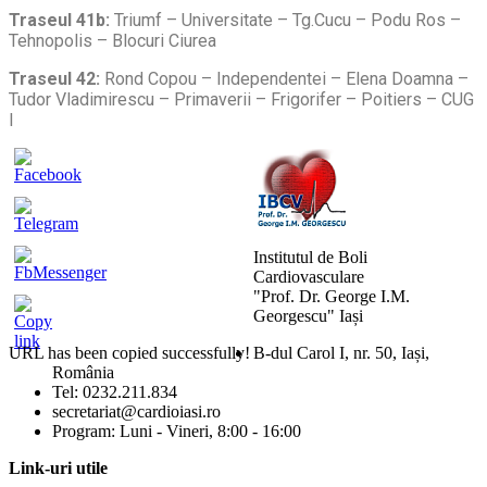
Traseul 41b:
Triumf – Universitate – Tg.Cucu – Podu Ros –
Tehnopolis – Blocuri Ciurea
Traseul 42:
Rond Copou – Independentei – Elena Doamna –
Tudor Vladimirescu – Primaverii – Frigorifer – Poitiers – CUG
I
Institutul de Boli
Cardiovasculare
"Prof. Dr. George I.M.
Georgescu" Iași
URL has been copied successfully!
B-dul Carol I, nr. 50, Iași,
România
Mărește dimensiunea tex
Tel: 0232.211.834
secretariat@cardioiasi.ro
Micșorează dimensiunea 
Program: Luni - Vineri, 8:00 - 16:00
Mărește spațierea textulu
Link-uri utile