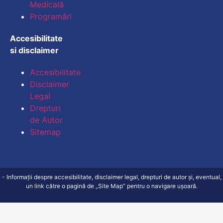
Medicală
Programări
Accesibilitate
si disclaimer
Accesibilitate
Disclaimer
Legal
Drepturi
de Autor
Mărește dimens
Sitemap
Micșorează di
Mărește spație
- Informații despre accesibilitate, disclaimer legal, drepturi de autor și, eventual,
un link către o pagină de „Site Map” pentru o navigare ușoară.
Micșorează spa
Mărește înălțim