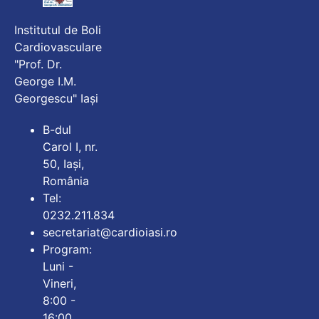
Institutul de Boli
Cardiovasculare
"Prof. Dr.
George I.M.
Georgescu" Iași
B-dul
Carol I, nr.
50, Iași,
România
Tel:
0232.211.834
secretariat@cardioiasi.ro
Program:
Luni -
Vineri,
8:00 -
16:00