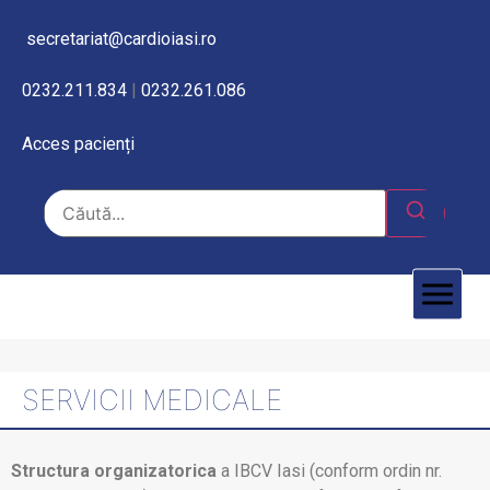
secretariat@cardioiasi.ro
0232.211.834
|
0232.261.086
Acces pacienți
SERVICII MEDICALE
Structura organizatorica
a IBCV Iasi (conform ordin nr.