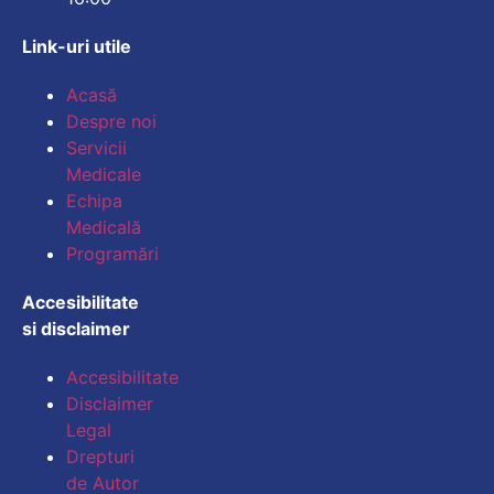
Link-uri utile
Mărește dimensiunea
Acasă
Despre noi
Micșorează dimensiu
Servicii
Medicale
Mărește spațierea te
Echipa
Medicală
Micșorează spațiere
Programări
Mărește înălțimea li
Accesibilitate
si disclaimer
Micșorează înălțimea
Accesibilitate
Inversează culorile
Disclaimer
Legal
Tonuri de gri
Drepturi
Cursor mare
de Autor