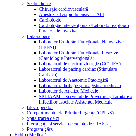
Secții clinice
Chirurgie cardiovasculară
Anestezie Terapie Intensivă – ATI
Cardiologie
Cardiologie intervențională/Laborator explorări
funcționale invazive
Laboratoare
Laborator Explorări Funcționale Neinvazive
(LEFNI)
Laborator Explorări Funcționale Invazive
(Cardiologie Intervențională)
Laboratorul de electrofiziologie (CCTIFA)
Laboratorul de pacing cardiac (Stimulare
Cardiacă)
Laboratorul de Anatomie Patologică
Laborator radiologie și imagistică medicală
Laborator de Analize Medicale
SPLIAAM – Serviciul de Prevenire și Limitare a
Infectiilor asociate Asistentei Medicale
Bloc operator
Compartimentul de Primire Urgențe (CPU-S)
Spitalizarea de zi
Investigații si servicii decontate de CJAS Iași
Program gărzi
Echipa Medicală