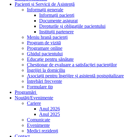
Pacienți și Servicii de Asistență
Informații generale
Informații pacienți
Documente asigurat
Drepturile și obligațiile pacientului
Instituții partenere
Meniu hrană pacienți
Program de vizită
Programare online
Ghidul pacientului
Educație pentru sănătate
Chestionar de evaluare a satisfacției pacienților
Îngrijiri la domiciliu
Asociații pentru îngrijire și asistentă postspitalizare
Întrebări frecvente
Formulare tip
Programări
Noutăți/Evenimente
Cariere
Anul 2026
Anul 2025
Comunicate
Evenimente
Medici rezidenți
Contact