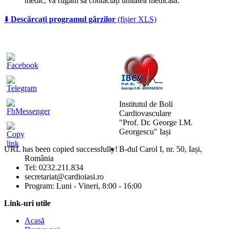
medic, vă rugăm să contactați unitatea medicală.
⬇️
Descărcați programul gărzilor
(fișier XLS)
Institutul de Boli
Cardiovasculare
"Prof. Dr. George I.M.
Georgescu" Iași
URL has been copied successfully!
B-dul Carol I, nr. 50, Iași,
România
Mărește dimensiunea tex
Tel: 0232.211.834
secretariat@cardioiasi.ro
Micșorează dimensiunea 
Program: Luni - Vineri, 8:00 - 16:00
Mărește spațierea textulu
Link-uri utile
Acasă
Micșorează spațierea tex