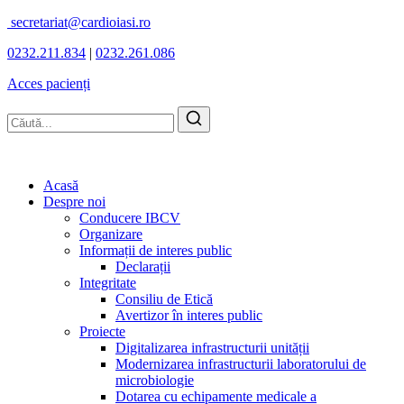
secretariat@cardioiasi.ro
0232.211.834
|
0232.261.086
Acces pacienți
Acasă
Despre noi
Conducere IBCV
Organizare
Informații de interes public
Declarații
Integritate
Consiliu de Etică
Avertizor în interes public
Proiecte
Digitalizarea infrastructurii unității
Modernizarea infrastructurii laboratorului de
microbiologie
Dotarea cu echipamente medicale a