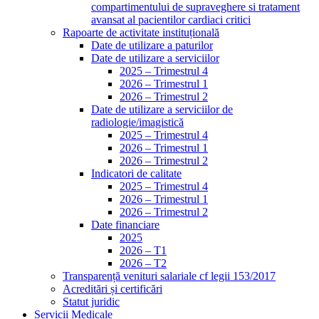
compartimentului de supraveghere si tratament
avansat al pacientilor cardiaci critici
Rapoarte de activitate instituțională
Date de utilizare a paturilor
Date de utilizare a serviciilor
2025 – Trimestrul 4
2026 – Trimestrul 1
2026 – Trimestrul 2
Date de utilizare a serviciilor de
radiologie/imagistică
2025 – Trimestrul 4
2026 – Trimestrul 1
2026 – Trimestrul 2
Indicatori de calitate
2025 – Trimestrul 4
2026 – Trimestrul 1
2026 – Trimestrul 2
Date financiare
2025
2026 – T1
2026 – T2
Transparență venituri salariale cf legii 153/2017
Acreditări și certificări
Statut juridic
Servicii Medicale