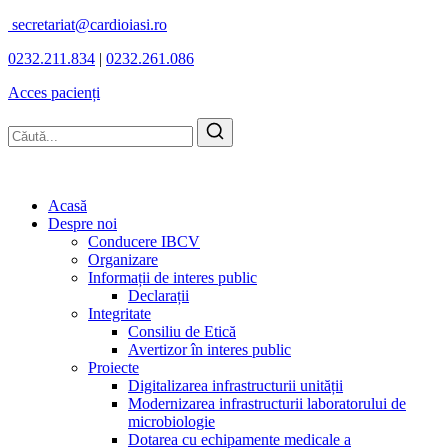
secretariat@cardioiasi.ro
0232.211.834
|
0232.261.086
Acces pacienți
Acasă
Despre noi
Conducere IBCV
Organizare
Informații de interes public
Declarații
Integritate
Consiliu de Etică
Avertizor în interes public
Proiecte
Digitalizarea infrastructurii unității
Modernizarea infrastructurii laboratorului de
microbiologie
Dotarea cu echipamente medicale a