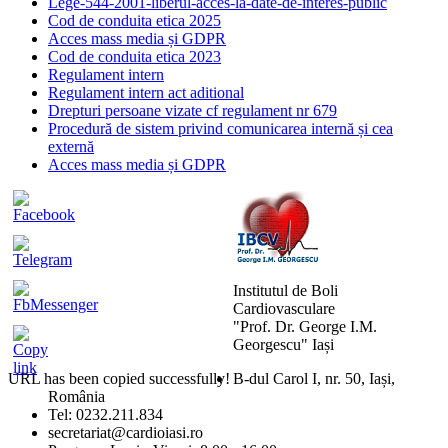
Lege-544-2001-liberul-acces-la-date-de-interes-public
Cod de conduita etica 2025
Acces mass media și GDPR
Cod de conduita etica 2023
Regulament intern
Regulament intern act aditional
Drepturi persoane vizate cf regulament nr 679
Procedură de sistem privind comunicarea internă și cea
externă
Acces mass media și GDPR
Institutul de Boli
Cardiovasculare
"Prof. Dr. George I.M.
Georgescu" Iași
URL has been copied successfully!
B-dul Carol I, nr. 50, Iași,
România
Mărește dimensiunea tex
Tel: 0232.211.834
secretariat@cardioiasi.ro
Micșorează dimensiunea 