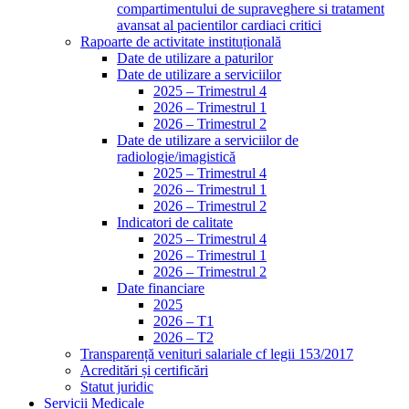
compartimentului de supraveghere si tratament
avansat al pacientilor cardiaci critici
Rapoarte de activitate instituțională
Date de utilizare a paturilor
Date de utilizare a serviciilor
2025 – Trimestrul 4
2026 – Trimestrul 1
2026 – Trimestrul 2
Date de utilizare a serviciilor de
radiologie/imagistică
2025 – Trimestrul 4
2026 – Trimestrul 1
2026 – Trimestrul 2
Indicatori de calitate
2025 – Trimestrul 4
2026 – Trimestrul 1
2026 – Trimestrul 2
Date financiare
2025
2026 – T1
2026 – T2
Transparență venituri salariale cf legii 153/2017
Acreditări și certificări
Statut juridic
Servicii Medicale