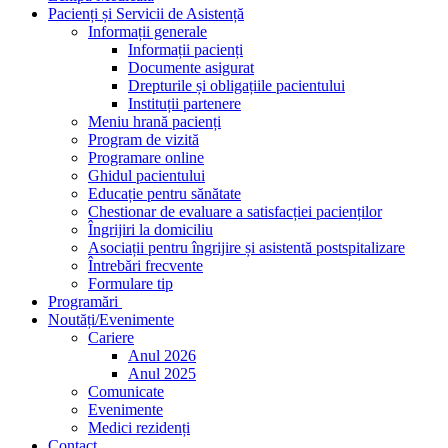
Pacienți și Servicii de Asistență
Informații generale
Informații pacienți
Documente asigurat
Drepturile și obligațiile pacientului
Instituții partenere
Meniu hrană pacienți
Program de vizită
Programare online
Ghidul pacientului
Educație pentru sănătate
Chestionar de evaluare a satisfacției pacienților
Îngrijiri la domiciliu
Asociații pentru îngrijire și asistentă postspitalizare
Întrebări frecvente
Formulare tip
Programări
Noutăți/Evenimente
Cariere
Anul 2026
Anul 2025
Comunicate
Evenimente
Medici rezidenți
Contact