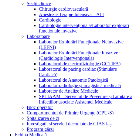
Secții clinice
Chirurgie cardiovasculară
Anestezie Terapie Intensivă – ATI
Cardiologie
Cardiologie intervențională/Laborator explorări
funcționale invazive
Laboratoare
Laborator Explorări Funcționale Neinvazive
(LEFNI)
Laborator Explorări Funcționale Invazive
(Cardiologie Intervențională)
Laboratorul de electrofiziologie (CCTIFA)
Laboratorul de pacing cardiac (Stimulare
Cardiacă)
Laboratorul de Anatomie Patologică
Laborator radiologie și imagistică medicală
Laborator de Analize Medicale
SPLIAAM – Serviciul de Prevenire și Limitare a
Infectiilor asociate Asistentei Medicale
Bloc operator
Compartimentul de Primire Urgențe (CPU-S)
Spitalizarea de zi
Investigații si servicii decontate de CJAS Iași
Program gărzi
Echipa Medicală