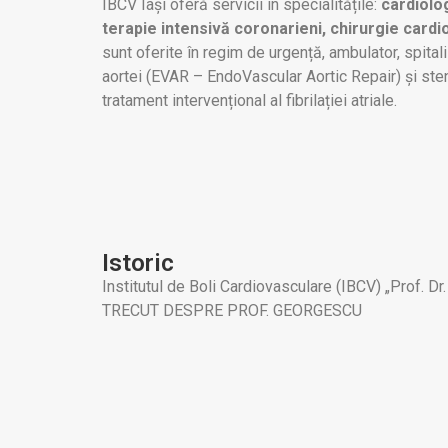
IBCV Iași oferă servicii în specialitățile:
cardiolog
terapie intensivă coronarieni, chirurgie card
sunt oferite în regim de urgență, ambulator, spital
aortei (EVAR – EndoVascular Aortic Repair) și sten
tratament intervențional al fibrilației atriale.
Istoric
Institutul de Boli Cardiovasculare (IBCV) „Prof. Dr
TRECUT DESPRE PROF. GEORGESCU