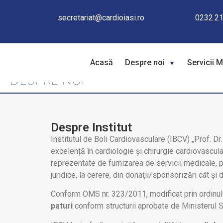
secretariat@cardioiasi.ro
0232.21
Acasă
Despre noi
Servicii 
DESPRE NOI
Despre Institut
Institutul de Boli Cardiovasculare (IBCV) „Prof. Dr
excelență în cardiologie și chirurgie cardiovasculară
reprezentate de furnizarea de servicii medicale, 
juridice, la cerere, din donaţii/sponsorizări cât ş
Conform OMS nr. 323/2011, modificat prin ordinul n
paturi
conform structurii aprobate de Ministerul S