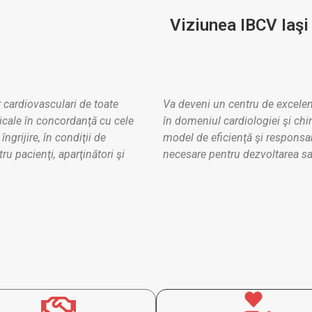
Viziunea IBCV Iaşi
or cardiovasculari de toate
Va deveni un centru de excelenţ
dicale în concordanţă cu cele
în domeniul cardiologiei şi chi
ngrijire, în condiţii de
model de eficienţă şi responsab
u pacienţi, aparţinători şi
necesare pentru dezvoltarea sa