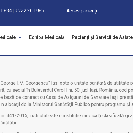
1.834
|
0232.261.086
Acces pacienți
Medicale
Echipa Medicală
Pacienți și Servicii de Asist
. George I.M. Georgescu” Iași este o unitate sanitară de utilitate 
, cu sediul în Bulevardul Carol I nr. 50, jud. Iaşi, România, cod po
pe bază de contract cu Casa de Asigurari de Sănătate Iaşi, prestă
i din alocaţii de la Ministerul Sănătăţii Publice pentru programe şi
r. 441/2015, institutul este o instituţie medicală clasificată
gra
ănătății.