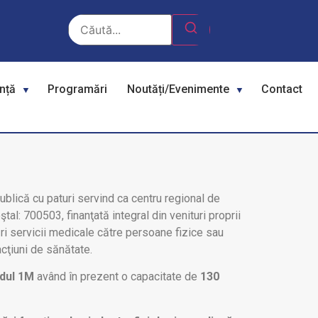
ență
Programări
Noutăți/Evenimente
Contact
publică cu paturi servind ca centru regional de
ştal: 700503, finanţată integral din venituri proprii
ri servicii medicale către persoane fizice sau
 acţiuni de sănătate.
dul 1M
având în prezent o capacitate de
130