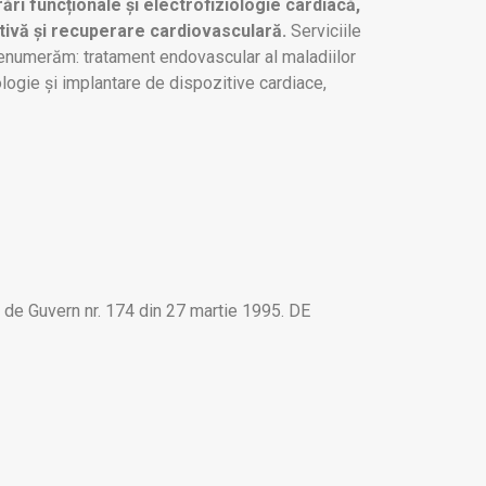
ări funcționale și electrofiziologie cardiacă,
ntivă și recuperare cardiovasculară.
Serviciile
e, enumerăm: tratament endovascular al maladiilor
logie și implantare de dispozitive cardiace,
re de Guvern nr. 174 din 27 martie 1995. DE