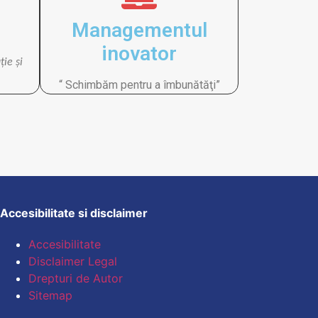
Managementul
inovator
ţie şi
“ Schimbăm pentru a îmbunătăţi”
Accesibilitate si disclaimer
Accesibilitate
Disclaimer Legal
Drepturi de Autor
Sitemap