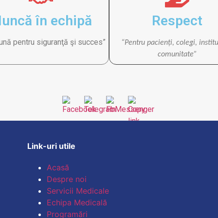
uncă în echipă
Respect
ună pentru siguranţă şi succes”
“Pentru pacienţi, colegi, institu
comunitate”
Link-uri utile
Acasă
Despre noi
Servicii Medicale
Echipa Medicală
Programări