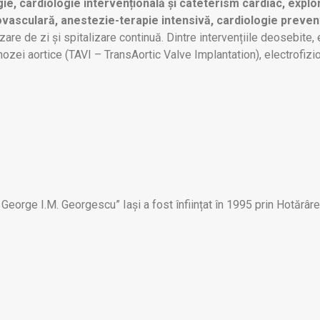
ie, cardiologie intervențională și cateterism cardiac, explor
iovasculară, anestezie-terapie intensivă, cardiologie preve
izare de zi și spitalizare continuă. Dintre intervențiile deosebit
ozei aortice (TAVI – TransAortic Valve Implantation), electrofizio
. George I.M. Georgescu” Iași a fost înființat în 1995 prin Hotărâ