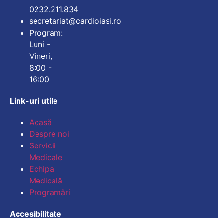
0232.211.834
secretariat@cardioiasi.ro
Program:
Luni -
Vineri,
8:00 -
16:00
Link-uri utile
Mărește dimensiunea
Acasă
Despre noi
Micșorează dimensiu
Servicii
Medicale
Mărește spațierea te
Echipa
Medicală
Micșorează spațiere
Programări
Mărește înălțimea li
Accesibilitate