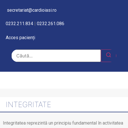
secretariat@cardioiasi.ro
0232.211.834
|
0232.261.086
Acces pacienți
INTEGRITATE
Integritatea reprezintă un principiu fundamental în activitatea