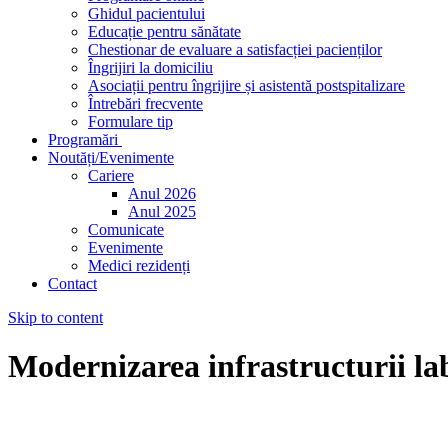
Ghidul pacientului
Educație pentru sănătate
Chestionar de evaluare a satisfacției pacienților
Îngrijiri la domiciliu
Asociații pentru îngrijire și asistentă postspitalizare
Întrebări frecvente
Formulare tip
Programări
Noutăți/Evenimente
Cariere
Anul 2026
Anul 2025
Comunicate
Evenimente
Medici rezidenți
Contact
Skip to content
Modernizarea infrastructurii la