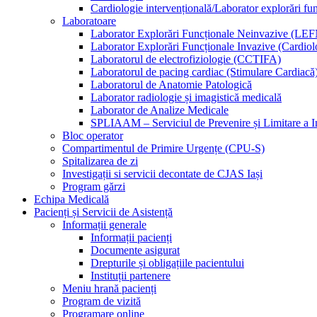
Cardiologie intervențională/Laborator explorări fu
Laboratoare
Laborator Explorări Funcționale Neinvazive (LEF
Laborator Explorări Funcționale Invazive (Cardiolo
Laboratorul de electrofiziologie (CCTIFA)
Laboratorul de pacing cardiac (Stimulare Cardiacă
Laboratorul de Anatomie Patologică
Laborator radiologie și imagistică medicală
Laborator de Analize Medicale
SPLIAAM – Serviciul de Prevenire și Limitare a Inf
Bloc operator
Compartimentul de Primire Urgențe (CPU-S)
Spitalizarea de zi
Investigații si servicii decontate de CJAS Iași
Program gărzi
Echipa Medicală
Pacienți și Servicii de Asistență
Informații generale
Informații pacienți
Documente asigurat
Drepturile și obligațiile pacientului
Instituții partenere
Meniu hrană pacienți
Program de vizită
Programare online