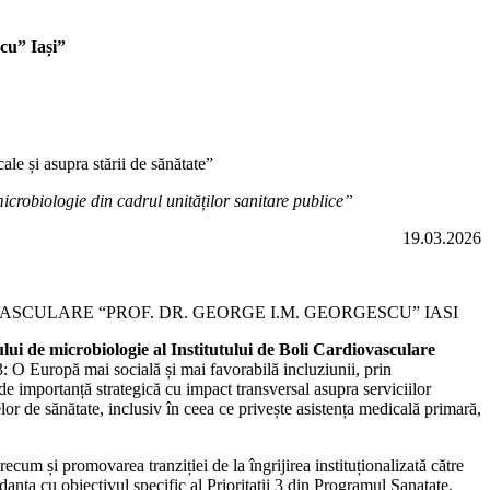
cu” Iași”
ale și asupra stării de sănătate”
microbiologie din cadrul unităților sanitare publice”
19.03.2026
CULARE “PROF. DR. GEORGE I.M. GEORGESCU” IASI
lui de microbiologie al Institutului de Boli Cardiovasculare
: O Europă mai socială și mai favorabilă incluziunii, prin
 de importanță strategică cu impact transversal asupra serviciilor
lor de sănătate, inclusiv în ceea ce privește asistența medicală primară,
recum și promovarea tranziției de la îngrijirea instituționalizată către
rdanta cu obiectivul specific al Prioritatii 3 din Programul Sanatate.