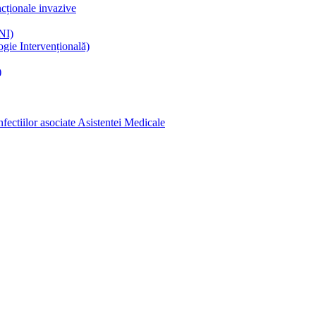
ncționale invazive
NI)
gie Intervențională)
)
ectiilor asociate Asistentei Medicale