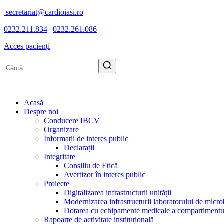
secretariat@cardioiasi.ro
0232.211.834
|
0232.261.086
Acces pacienți
Acasă
Despre noi
Conducere IBCV
Organizare
Informații de interes public
Declarații
Integritate
Consiliu de Etică
Avertizor în interes public
Proiecte
Digitalizarea infrastructurii unității
Modernizarea infrastructurii laboratorului de micro
Dotarea cu echipamente medicale a compartimentului
Rapoarte de activitate instituțională