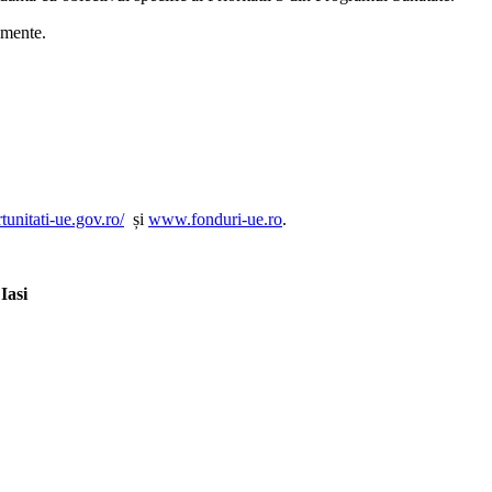
amente.
rtunitati-ue.gov.ro/
și
www.fonduri-ue.ro
.
Iasi