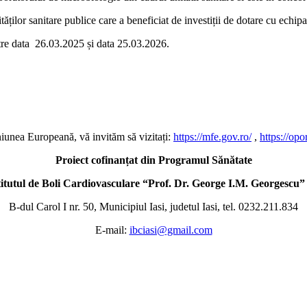
ăților sanitare publice care a beneficiat de investiții de dotare cu echip
ntre data 26.03.2025 și data 25.03.2026.
niunea Europeană, vă invităm să vizitați:
https://mfe.gov.ro/
,
https://opo
Proiect cofinanțat din Programul Sănătate
titutul de Boli Cardiovasculare “Prof. Dr. George I.M. Georgescu” 
B-dul Carol I nr. 50, Municipiul Iasi, judetul Iasi, tel. 0232.211.834
E-mail:
ibciasi@gmail.com