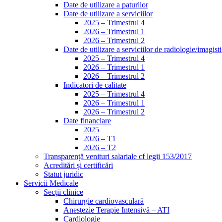
Date de utilizare a paturilor
Date de utilizare a serviciilor
2025 – Trimestrul 4
2026 – Trimestrul 1
2026 – Trimestrul 2
Date de utilizare a serviciilor de radiologie/imagist
2025 – Trimestrul 4
2026 – Trimestrul 1
2026 – Trimestrul 2
Indicatori de calitate
2025 – Trimestrul 4
2026 – Trimestrul 1
2026 – Trimestrul 2
Date financiare
2025
2026 – T1
2026 – T2
Transparență venituri salariale cf legii 153/2017
Acreditări și certificări
Statut juridic
Servicii Medicale
Secții clinice
Chirurgie cardiovasculară
Anestezie Terapie Intensivă – ATI
Cardiologie