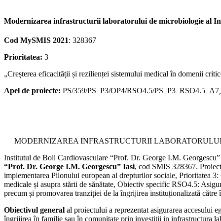
Modernizarea infrastructurii laboratorului de microbiologie al I
Cod MySMIS 2021
: 328367
Prioritatea:
3
„Creșterea eficacității și rezilienței sistemului medical în domenii crit
Apel de proiecte:
PS/359/PS_P3/OP4/RSO4.5/PS_P3_RSO4.5_A7
MODERNIZAREA INFRASTRUCTURII LABORATORULUI D
Institutul de Boli Cardiovasculare “Prof. Dr. George I.M. Georgescu”
“Prof. Dr. George I.M. Georgescu” Iasi
, cod SMIS 328367. Proiectul
implementarea Pilonului european al drepturilor sociale, Prioritatea 3: C
medicale și asupra stării de sănătate, Obiectiv specific RSO4.5: Asigura
precum și promovarea tranziției de la îngrijirea instituționalizată către
Obiectivul general
al proiectului a reprezentat asigurarea accesului ega
îngrijirea în familie sau în comunitate prin investitii in infrastructura 