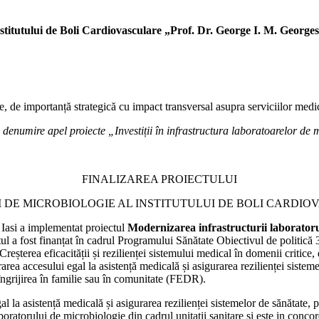
nstitutului de Boli Cardiovasculare „Prof. Dr. George I. M. Georges
ice, de importanță strategică cu impact transversal asupra serviciilor medic
, denumire apel proiecte „Investiții în infrastructura laboratoarelor de 
FINALIZAREA PROIECTULUI
E MICROBIOLOGIE AL INSTITUTULUI DE BOLI CARDIOVAS
 Iasi a implementat proiectul
Modernizarea infrastructurii laboratoru
 a fost finanțat în cadrul Programului Sănătate Obiectivul de politică 3
reșterea eficacității și rezilienței sistemului medical în domenii critice,
rea accesului egal la asistență medicală și asigurarea rezilienței sisteme
 îngrijirea în familie sau în comunitate (FEDR).
l la asistență medicală și asigurarea rezilienței sistemelor de sănătate, p
laboratorului de microbiologie din cadrul unitatii sanitare si este in conco