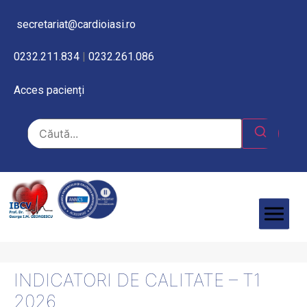
secretariat@cardioiasi.ro
0232.211.834
|
0232.261.086
Acces pacienți
INDICATORI DE CALITATE – T1
2026