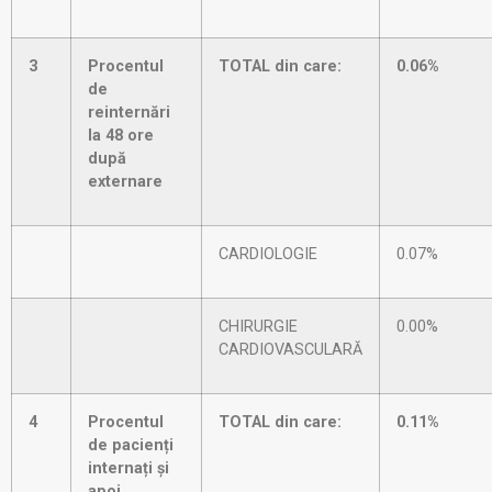
3
Procentul
TOTAL din care:
0.06%
de
reinternări
la 48 ore
după
externare
CARDIOLOGIE
0.07%
CHIRURGIE
0.00%
CARDIOVASCULARĂ
4
Procentul
TOTAL din care:
0.11%
de pacienți
internați și
apoi