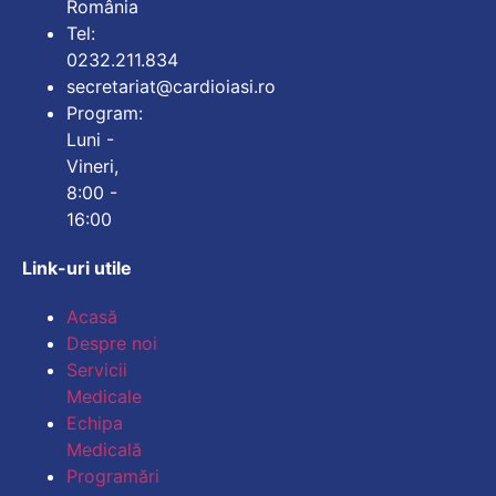
România
Tel:
0232.211.834
secretariat@cardioiasi.ro
Program:
Luni -
Vineri,
8:00 -
16:00
Link-uri utile
Acasă
Mărește dimensiune
Despre noi
Servicii
Micșorează dimensi
Medicale
Echipa
Mărește spațierea t
Medicală
Programări
Micșorează spațiere