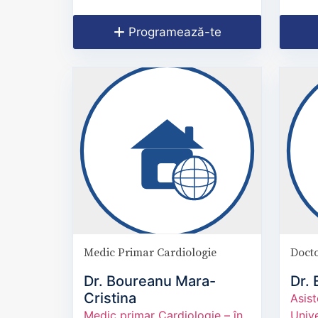
Programează-te
Medic Primar Cardiologie
Docto
Dr. Boureanu Mara-
Dr.
Cristina
Asist
Medic primar Cardiologie – în
Unive