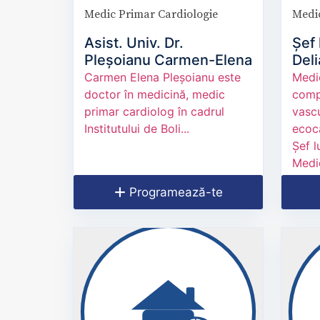
Medic Primar Cardiologie
Medic
Asist. Univ. Dr.
Șef 
Pleșoianu Carmen-Elena
Deli
Carmen Elena Pleșoianu este
Medi
doctor în medicină, medic
comp
primar cardiolog în cadrul
vascu
Institutului de Boli...
ecoc
Șef l
Medic
Programează-te