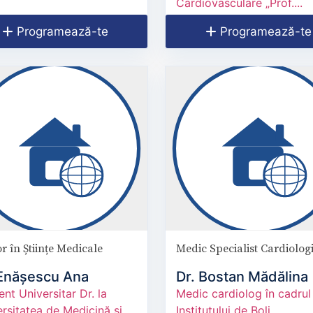
Cardiovasculare „Prof....
Programează-te
Programează-te
r în Științe Medicale
Medic Specialist Cardiolog
 Enășescu Ana
Dr. Bostan Mădălina
ent Universitar Dr. la
Medic cardiolog în cadrul
rsitatea de Medicină și
Institutului de Boli