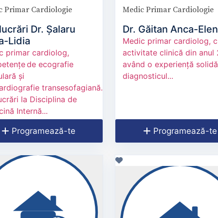
 Primar Cardiologie
Medic Primar Cardiologie
lucrări Dr. Șalaru
Dr. Găitan Anca-Ele
a-Lidia
Medic primar cardiolog, 
c primar cardiolog,
activitate clinică din anul 
etențe de ecografie
având o experiență solidă
lară și
diagnosticul...
ardiografie transesofagiană.
ucrări la Disciplina de
ină Internă...
Programează-te
Programează-te