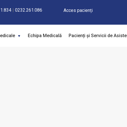
1.834
|
0232.261.086
Acces pacienți
Medicale
Echipa Medicală
Pacienți și Servicii de Asist