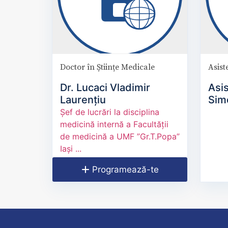
Doctor în Științe Medicale
Asist
Dr. Lucaci Vladimir
Asis
Laurențiu
Sim
Șef de lucrări la disciplina
medicină internă a Facultății
de medicină a UMF ”Gr.T.Popa”
Iași ...
Programează-te