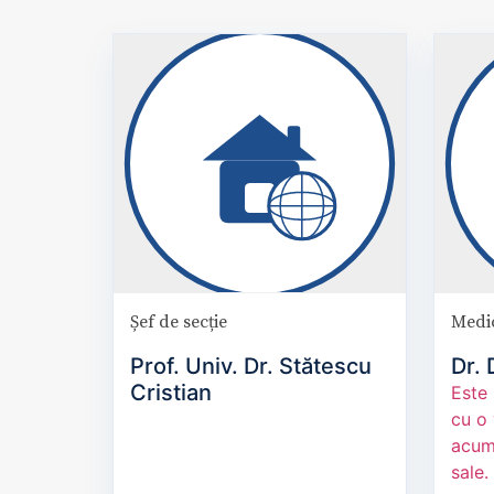
Șef de secție
Medic
Prof. Univ. Dr. Stătescu
Dr.
Cristian
Este 
cu o
acumu
sale.