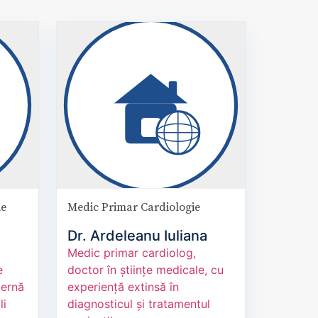
ie
Medic Primar Cardiologie
Dr. Ardeleanu Iuliana
Medic primar cardiolog,
e
doctor în științe medicale, cu
ternă
experiență extinsă în
li
diagnosticul și tratamentul