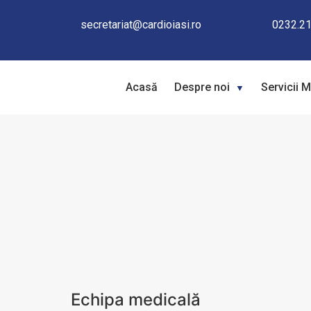
Cardiologie medicală
secretariat@cardioiasi.ro
0232.21
Acasă
Despre noi
Servicii 
Echipa medicală