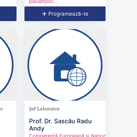
pacienților...
Programează-te
ie
Șef Laborator
Prof. Dr. Sascău Radu
Andy
Competență Europeană și Națională în Ecocar