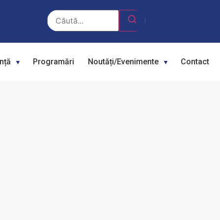
ență
Programări
Noutăți/Evenimente
Contact