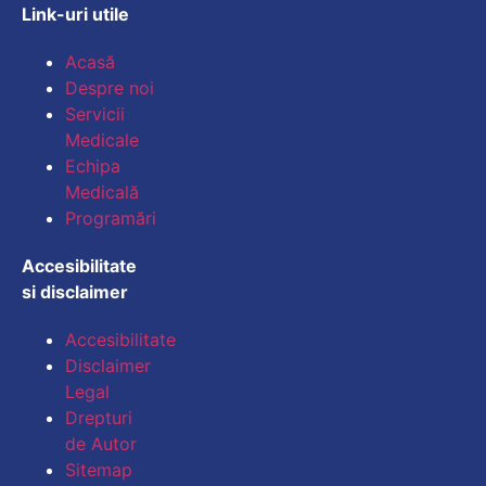
Link-uri utile
Mărește dimensiunea
Acasă
Despre noi
Micșorează dimensiu
Servicii
Medicale
Mărește spațierea te
Echipa
Medicală
Micșorează spațiere
Programări
Mărește înălțimea li
Accesibilitate
si disclaimer
Micșorează înălțimea
Accesibilitate
Inversează culorile
Disclaimer
Legal
Tonuri de gri
Drepturi
Cursor mare
de Autor
Sitemap