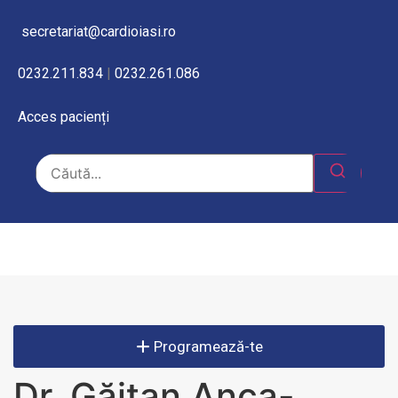
secretariat@cardioiasi.ro
0232.211.834
|
0232.261.086
Acces pacienți
Programează-te
Dr. Găitan Anca-