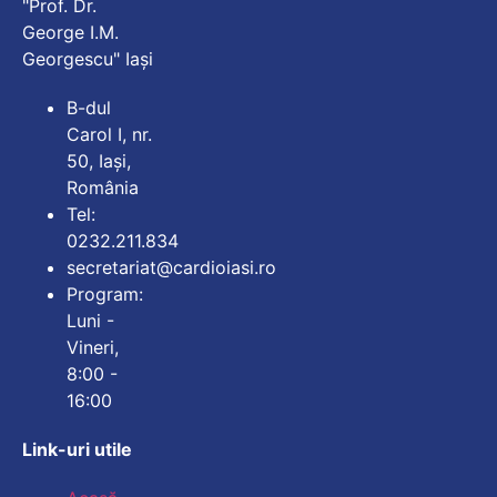
"Prof. Dr.
George I.M.
Georgescu" Iași
B-dul
Carol I, nr.
50, Iași,
România
Tel:
0232.211.834
secretariat@cardioiasi.ro
Program:
Luni -
Vineri,
8:00 -
16:00
Link-uri utile
Mărește dimensiunea