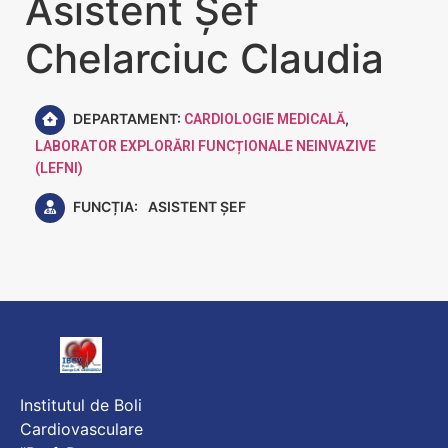
Asistent Șef
Chelarciuc Claudia
DEPARTAMENT:
,
CARDIOLOGIE MEDICALĂ
LABORATOR EXPLORĂRI FUNCȚIONALE NEINVAZIVE
(LEFNI)
FUNCȚIA:
ASISTENT ȘEF
Institutul de Boli
Cardiovasculare