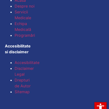
Acasă
Despre noi
Micșorează dimensiu
Servicii
Medicale
Mărește spațierea te
Echipa
Medicală
Micșorează spațiere
Programări
Mărește înălțimea li
Accesibilitate
si disclaimer
Micșorează înălțimea
Accesibilitate
Inversează culorile
Disclaimer
Legal
Tonuri de gri
Drepturi
Cursor mare
de Autor
Sitemap
Ghid de lectură
accessibility
Subliniază legăturile