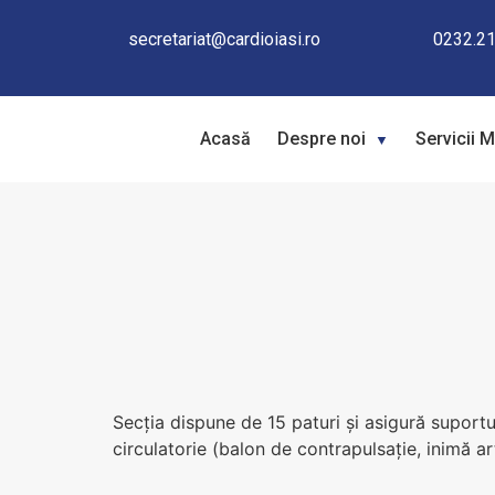
Anestezie Terapie Intensivă - ATI
secretariat@cardioiasi.ro
0232.21
Acasă
Despre noi
Servicii 
Secția dispune de 15 paturi și asigură suportul
circulatorie (balon de contrapulsație, inimă arti