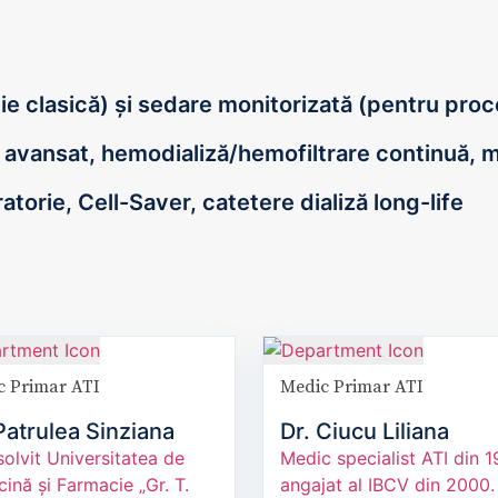
e clasică) și sedare monitorizată (pentru proce
r avansat, hemodializă/hemofiltrare continuă,
torie, Cell-Saver, catetere dializă long-life
c Primar ATI
Medic Primar ATI
Patrulea Sinziana
Dr. Ciucu Liliana
olvit Universitatea de
Medic specialist ATI din 1
ină și Farmacie „Gr. T.
angajat al IBCV din 2000.