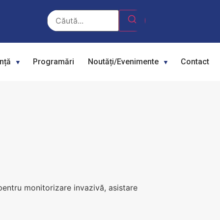
ență
Programări
Noutăți/Evenimente
Contact
 pentru monitorizare invazivă, asistare