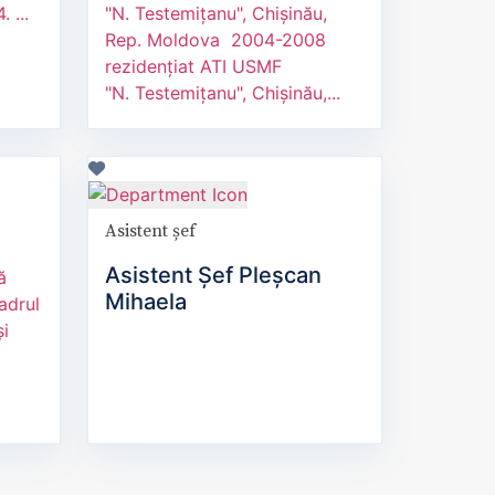
 ...
"N. Testemițanu", Chișinău,
Rep. Moldova 2004-2008
rezidențiat ATI USMF
"N. Testemițanu", Chișinău,...
Asistent șef
Asistent Șef Pleșcan
ă
Mihaela
adrul
și