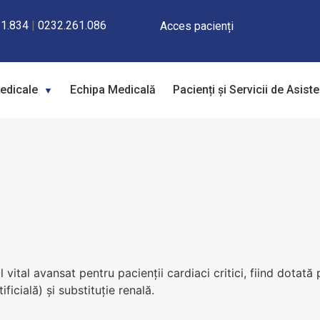
1.834
|
0232.261.086
Acces pacienți
Medicale
Echipa Medicală
Pacienți și Servicii de Asist
 vital avansat pentru pacienții cardiaci critici, fiind dotată
ficială) și substituție renală.