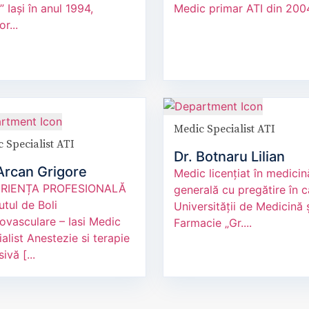
 Iași în anul 1994,
Medic primar ATI din 2004.
or...
Medic Specialist ATI
 Specialist ATI
Dr. Botnaru Lilian
Arcan Grigore
Medic licențiat în medicin
RIENȚA PROFESIONALĂ
generală cu pregătire în c
tutul de Boli
Universității de Medicină 
ovasculare – Iasi Medic
Farmacie „Gr....
alist Anestezie si terapie
ivă [...