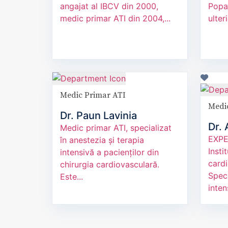
angajat al IBCV din 2000,
Popa”
medic primar ATI din 2004,...
ulteri
Medic Primar ATI
Medic
Dr. Paun Lavinia
Dr. 
Medic primar ATI, specializat
EXPE
în anestezia și terapia
Insti
intensivă a pacienților din
cardi
chirurgia cardiovasculară.
Speci
Este...
intens