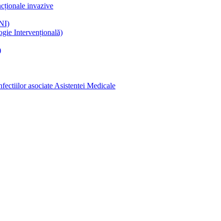
ncționale invazive
NI)
gie Intervențională)
)
ectiilor asociate Asistentei Medicale