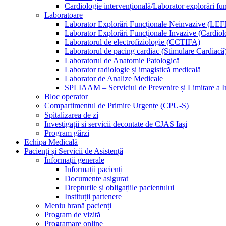
Cardiologie intervențională/Laborator explorări fu
Laboratoare
Laborator Explorări Funcționale Neinvazive (LEF
Laborator Explorări Funcționale Invazive (Cardiolo
Laboratorul de electrofiziologie (CCTIFA)
Laboratorul de pacing cardiac (Stimulare Cardiacă
Laboratorul de Anatomie Patologică
Laborator radiologie și imagistică medicală
Laborator de Analize Medicale
SPLIAAM – Serviciul de Prevenire și Limitare a Inf
Bloc operator
Compartimentul de Primire Urgențe (CPU-S)
Spitalizarea de zi
Investigații si servicii decontate de CJAS Iași
Program gărzi
Echipa Medicală
Pacienți și Servicii de Asistență
Informații generale
Informații pacienți
Documente asigurat
Drepturile și obligațiile pacientului
Instituții partenere
Meniu hrană pacienți
Program de vizită
Programare online