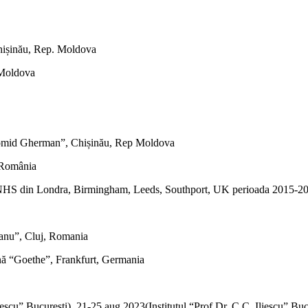
hișinău, Rep. Moldova
 Moldova
Diomid Gherman”, Chișinău, Rep Moldova
 România
ice NHS din Londra, Birmingham, Leeds, Southport, UK perioada 2015-2
anu”, Cluj, Romania
nă “Goethe”, Frankfurt, Germania
Iliescu” București), 21-25 aug 2023(Institutul “Prof Dr. C.C. Iliescu