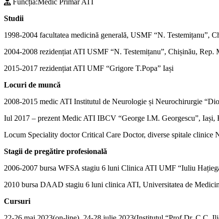
Funcția:
Medic Primar ATI
Studii
1998-2004 facultatea medicină generală, USMF “N. Testemițanu”, C
2004-2008 rezidențiat ATI USMF “N. Testemițanu”, Chișinău, Rep.
2015-2017 rezidențiat ATI UMF “Grigore T.Popa” Iași
Locuri de muncă
2008-2015 medic ATI Institutul de Neurologie și Neurochirurgie “
Iul 2017 – prezent Medic ATI IBCV “George I.M. Georgescu”, Iași,
Locum Speciality doctor Critical Care Doctor, diverse spitale clin
Stagii de pregătire profesională
2006-2007 bursa WFSA stagiu 6 luni Clinica ATI UMF “Iuliu Hațieg
2010 bursa DAAD stagiu 6 luni clinica ATI, Universitatea de Medici
Cursuri
22-26 mai 2023(on-line), 24-28 iulie 2023(Institutul “Prof Dr. C.C. 