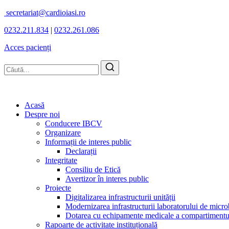
secretariat@cardioiasi.ro
0232.211.834
|
0232.261.086
Acces pacienți
Acasă
Despre noi
Conducere IBCV
Organizare
Informații de interes public
Declarații
Integritate
Consiliu de Etică
Avertizor în interes public
Proiecte
Digitalizarea infrastructurii unității
Modernizarea infrastructurii laboratorului de micro
Dotarea cu echipamente medicale a compartimentului
Rapoarte de activitate instituțională