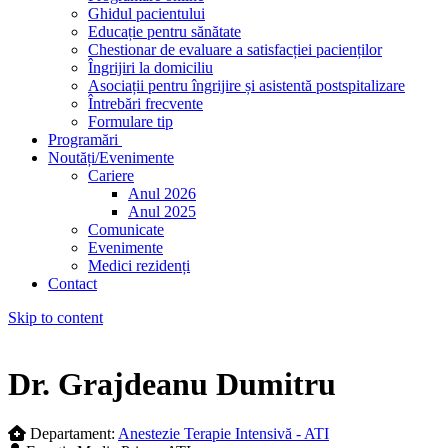
Ghidul pacientului
Educație pentru sănătate
Chestionar de evaluare a satisfacției pacienților
Îngrijiri la domiciliu
Asociații pentru îngrijire și asistentă postspitalizare
Întrebări frecvente
Formulare tip
Programări
Noutăți/Evenimente
Cariere
Anul 2026
Anul 2025
Comunicate
Evenimente
Medici rezidenți
Contact
Skip to content
Dr. Grajdeanu Dumitru
Departament:
Anestezie Terapie Intensivă - ATI