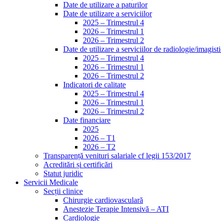
Date de utilizare a paturilor
Date de utilizare a serviciilor
2025 – Trimestrul 4
2026 – Trimestrul 1
2026 – Trimestrul 2
Date de utilizare a serviciilor de radiologie/imagist
2025 – Trimestrul 4
2026 – Trimestrul 1
2026 – Trimestrul 2
Indicatori de calitate
2025 – Trimestrul 4
2026 – Trimestrul 1
2026 – Trimestrul 2
Date financiare
2025
2026 – T1
2026 – T2
Transparență venituri salariale cf legii 153/2017
Acreditări și certificări
Statut juridic
Servicii Medicale
Secții clinice
Chirurgie cardiovasculară
Anestezie Terapie Intensivă – ATI
Cardiologie