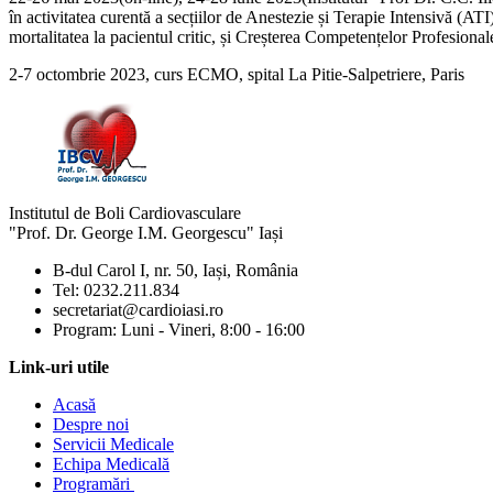
în activitatea curentă a secțiilor de Anestezie și Terapie Intensivă (
mortalitatea la pacientul critic, și Creșterea Competențelor Profesional
2-7 octombrie 2023, curs ECMO, spital La Pitie-Salpetriere, Paris
Institutul de Boli Cardiovasculare
"Prof. Dr. George I.M. Georgescu" Iași
B-dul Carol I, nr. 50, Iași, România
Tel: 0232.211.834
secretariat@cardioiasi.ro
Program: Luni - Vineri, 8:00 - 16:00
Link-uri utile
Acasă
Despre noi
Servicii Medicale
Echipa Medicală
Programări