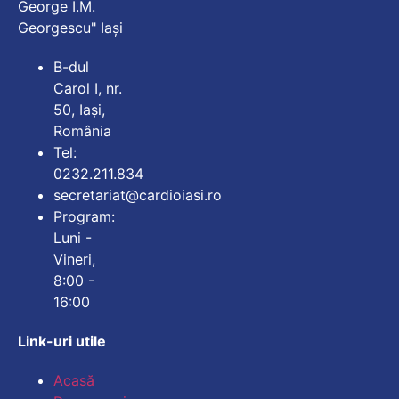
George I.M.
Georgescu" Iași
B-dul
Carol I, nr.
50, Iași,
România
Tel:
0232.211.834
secretariat@cardioiasi.ro
Program:
Luni -
Vineri,
8:00 -
16:00
Link-uri utile
Mărește dimensiunea
Acasă