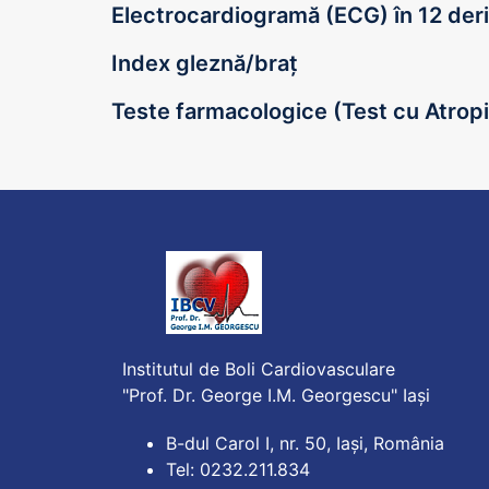
Electrocardiogramă (ECG) în 12 deri
Index gleznă/braț
Teste farmacologice (Test cu Atrop
Institutul de Boli Cardiovasculare
"Prof. Dr. George I.M. Georgescu" Iași
B-dul Carol I, nr. 50, Iași, România
Tel: 0232.211.834