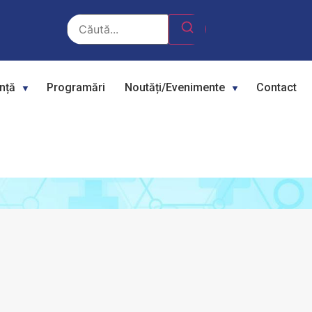
ență
Programări
Noutăți/Evenimente
Contact