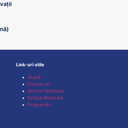
vații
ină)
Link-uri utile
Acasă
Despre noi
Servicii Medicale
Echipa Medicală
Programări