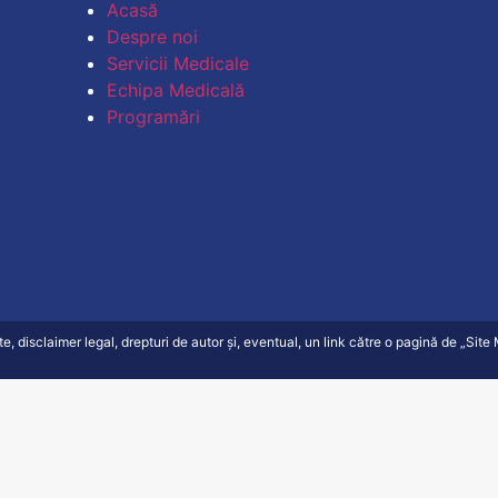
Acasă
Despre noi
Servicii Medicale
Echipa Medicală
Programări
ate, disclaimer legal, drepturi de autor și, eventual, un link către o pagină de „Sit