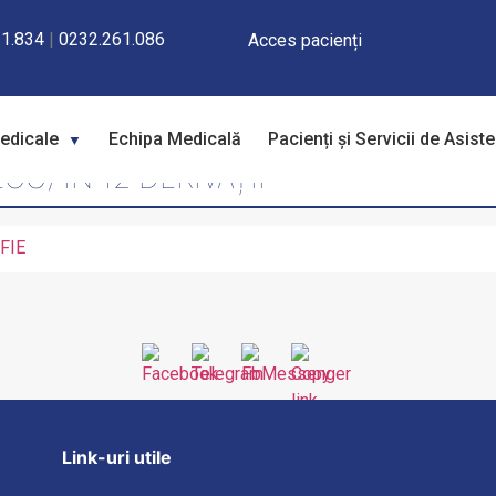
1.834
|
0232.261.086
Acces pacienți
Medicale
Echipa Medicală
Pacienți și Servicii de Asist
) ÎN 12 DERIVAȚII
FIE
Link-uri utile