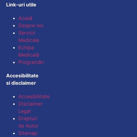
Link-uri utile
Mărește dimensiunea
Acasă
Despre noi
Micșorează dimensiu
Servicii
Medicale
Mărește spațierea te
Echipa
Medicală
Micșorează spațiere
Programări
Mărește înălțimea li
Accesibilitate
si disclaimer
Micșorează înălțimea
Accesibilitate
Inversează culorile
Disclaimer
Legal
Tonuri de gri
Drepturi
Cursor mare
de Autor
Sitemap