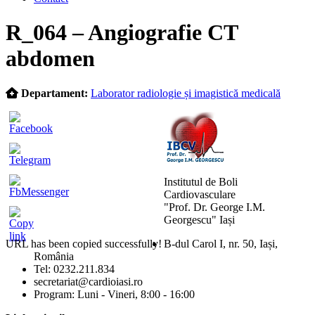
Skip
R_064 – Angiografie CT
to
content
abdomen
Departament:
Laborator radiologie și imagistică medicală
Institutul de Boli
Cardiovasculare
"Prof. Dr. George I.M.
Georgescu" Iași
URL has been copied successfully!
B-dul Carol I, nr. 50, Iași,
România
Mărește dimensiunea tex
Tel: 0232.211.834
secretariat@cardioiasi.ro
Micșorează dimensiunea 
Program: Luni - Vineri, 8:00 - 16:00