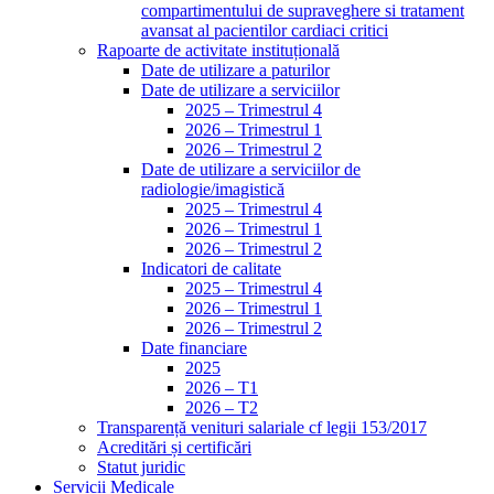
compartimentului de supraveghere si tratament
avansat al pacientilor cardiaci critici
Rapoarte de activitate instituțională
Date de utilizare a paturilor
Date de utilizare a serviciilor
2025 – Trimestrul 4
2026 – Trimestrul 1
2026 – Trimestrul 2
Date de utilizare a serviciilor de
radiologie/imagistică
2025 – Trimestrul 4
2026 – Trimestrul 1
2026 – Trimestrul 2
Indicatori de calitate
2025 – Trimestrul 4
2026 – Trimestrul 1
2026 – Trimestrul 2
Date financiare
2025
2026 – T1
2026 – T2
Transparență venituri salariale cf legii 153/2017
Acreditări și certificări
Statut juridic
Servicii Medicale