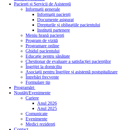
Pacienți și Servicii de Asistență
Informații generale
Informații pacienți
Documente asigurat
Drepturile și obligațiile pacientului
Instituții partenere
Meniu hrană pacienți
Program de vizită
Programare online
Ghidul pacientului
Educație pentru sănătate
Chestionar de evaluare a satisfacției pacienților
Îngrijiri la domiciliu
Asociații pentru îngrijire și asistentă postspitalizare
Întrebări frecvente
Formulare tip
Programări
Noutăți/Evenimente
Cariere
Anul 2026
Anul 2025
Comunicate
Evenimente
Medici rezidenți
Contact