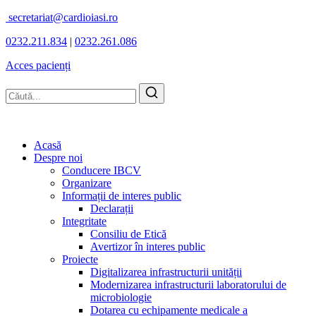
secretariat@cardioiasi.ro
0232.211.834
|
0232.261.086
Acces pacienți
Acasă
Despre noi
Conducere IBCV
Organizare
Informații de interes public
Declarații
Integritate
Consiliu de Etică
Avertizor în interes public
Proiecte
Digitalizarea infrastructurii unității
Modernizarea infrastructurii laboratorului de
microbiologie
Dotarea cu echipamente medicale a