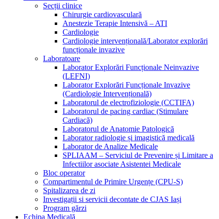
Secții clinice
Chirurgie cardiovasculară
Anestezie Terapie Intensivă – ATI
Cardiologie
Cardiologie intervențională/Laborator explorări
funcționale invazive
Laboratoare
Laborator Explorări Funcționale Neinvazive
(LEFNI)
Laborator Explorări Funcționale Invazive
(Cardiologie Intervențională)
Laboratorul de electrofiziologie (CCTIFA)
Laboratorul de pacing cardiac (Stimulare
Cardiacă)
Laboratorul de Anatomie Patologică
Laborator radiologie și imagistică medicală
Laborator de Analize Medicale
SPLIAAM – Serviciul de Prevenire și Limitare a
Infectiilor asociate Asistentei Medicale
Bloc operator
Compartimentul de Primire Urgențe (CPU-S)
Spitalizarea de zi
Investigații si servicii decontate de CJAS Iași
Program gărzi
Echipa Medicală