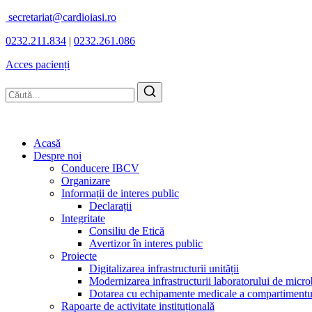
secretariat@cardioiasi.ro
0232.211.834
|
0232.261.086
Acces pacienți
Acasă
Despre noi
Conducere IBCV
Organizare
Informații de interes public
Declarații
Integritate
Consiliu de Etică
Avertizor în interes public
Proiecte
Digitalizarea infrastructurii unității
Modernizarea infrastructurii laboratorului de micro
Dotarea cu echipamente medicale a compartimentului
Rapoarte de activitate instituțională