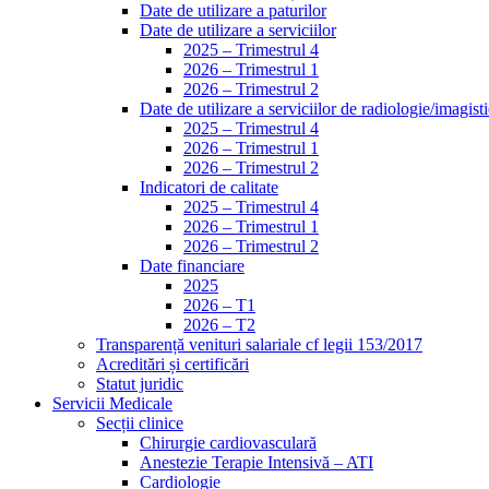
Date de utilizare a paturilor
Date de utilizare a serviciilor
2025 – Trimestrul 4
2026 – Trimestrul 1
2026 – Trimestrul 2
Date de utilizare a serviciilor de radiologie/imagist
2025 – Trimestrul 4
2026 – Trimestrul 1
2026 – Trimestrul 2
Indicatori de calitate
2025 – Trimestrul 4
2026 – Trimestrul 1
2026 – Trimestrul 2
Date financiare
2025
2026 – T1
2026 – T2
Transparență venituri salariale cf legii 153/2017
Acreditări și certificări
Statut juridic
Servicii Medicale
Secții clinice
Chirurgie cardiovasculară
Anestezie Terapie Intensivă – ATI
Cardiologie