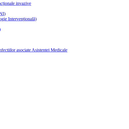
ncționale invazive
NI)
gie Intervențională)
)
ectiilor asociate Asistentei Medicale