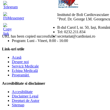
Institutul de Boli Cardiovasculare
"Prof. Dr. George I.M. Georgescu
B-dul Carol I, nr. 50, Iași, Român
Tel: 0232.211.834
URL has been copied successfully!
secretariat@cardioiasi.ro
Program: Luni - Vineri, 8:00 - 16:00
Link-uri utile
Acasă
Despre noi
Servicii Medicale
Echipa Medicală
Programări
Accesibilitate si disclaimer
Accesibilitate
Disclaimer Legal
Drepturi de Autor
Sitemap