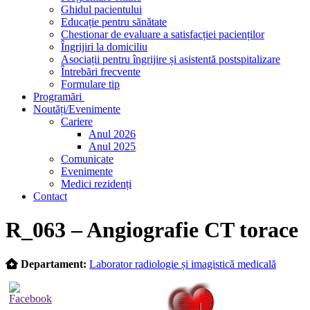
Ghidul pacientului
Educație pentru sănătate
Chestionar de evaluare a satisfacției pacienților
Îngrijiri la domiciliu
Asociații pentru îngrijire și asistentă postspitalizare
Întrebări frecvente
Formulare tip
Programări
Noutăți/Evenimente
Cariere
Anul 2026
Anul 2025
Comunicate
Evenimente
Medici rezidenți
Contact
Skip
R_063 – Angiografie CT torace
to
content
Departament:
Laborator radiologie și imagistică medicală