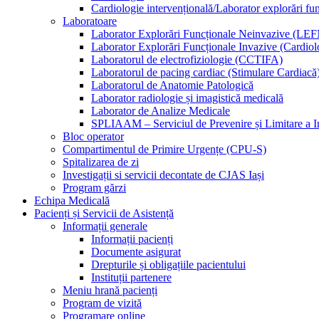
Cardiologie intervențională/Laborator explorări fu
Laboratoare
Laborator Explorări Funcționale Neinvazive (LEF
Laborator Explorări Funcționale Invazive (Cardiolo
Laboratorul de electrofiziologie (CCTIFA)
Laboratorul de pacing cardiac (Stimulare Cardiacă
Laboratorul de Anatomie Patologică
Laborator radiologie și imagistică medicală
Laborator de Analize Medicale
SPLIAAM – Serviciul de Prevenire și Limitare a Inf
Bloc operator
Compartimentul de Primire Urgențe (CPU-S)
Spitalizarea de zi
Investigații si servicii decontate de CJAS Iași
Program gărzi
Echipa Medicală
Pacienți și Servicii de Asistență
Informații generale
Informații pacienți
Documente asigurat
Drepturile și obligațiile pacientului
Instituții partenere
Meniu hrană pacienți
Program de vizită
Programare online