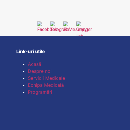
Link-uri utile
Acasă
Despre noi
Servicii Medicale
Echipa Medicală
Programări