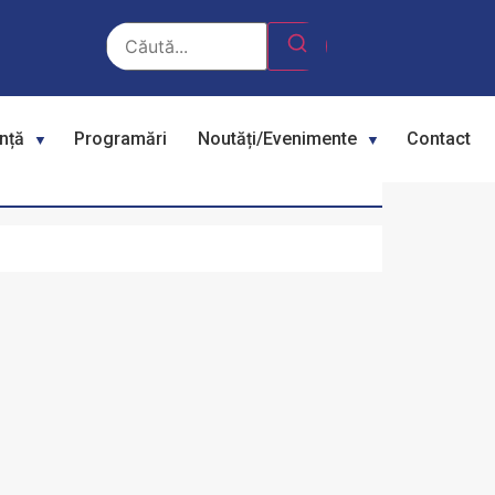
ență
Programări
Noutăți/Evenimente
Contact