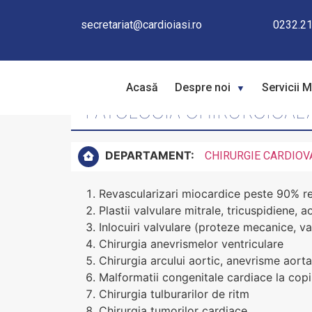
secretariat@cardioiasi.ro
0232.21
Acasă
Despre noi
Servicii 
PATOLOGIA CHIRURGICAL
DEPARTAMENT:
CHIRURGIE CARDIO
Revascularizari miocardice peste 90% rev
Plastii valvulare mitrale, tricuspidiene, a
Inlocuiri valvulare (proteze mecanice, va
Chirurgia anevrismelor ventriculare
Chirurgia arcului aortic, anevrisme aor
Malformatii congenitale cardiace la copi
Chirurgia tulburarilor de ritm
Chirurgia tumorilor cardiace