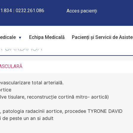
1.834
|
0232.261.086
Acces pacienți
Medicale
Echipa Medicală
Pacienți și Servicii de Asist
Ă CARDIACĂ
VASCULARĂ
ascularizare total arterială.
ortice
lve tisulare, reconstrucție cortină mitro- aortică)
ta, patologia radacinii aortice, procedee TYRONE DAVID
i de peste un an si adult