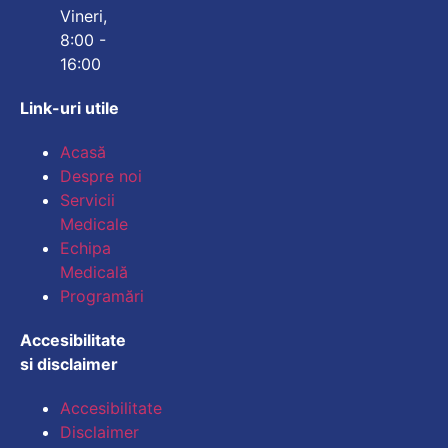
Vineri,
8:00 -
16:00
Link-uri utile
Mărește dimensiunea
Acasă
Despre noi
Micșorează dimensiu
Servicii
Medicale
Mărește spațierea te
Echipa
Medicală
Micșorează spațiere
Programări
Mărește înălțimea li
Accesibilitate
si disclaimer
Micșorează înălțimea
Accesibilitate
Inversează culorile
Disclaimer