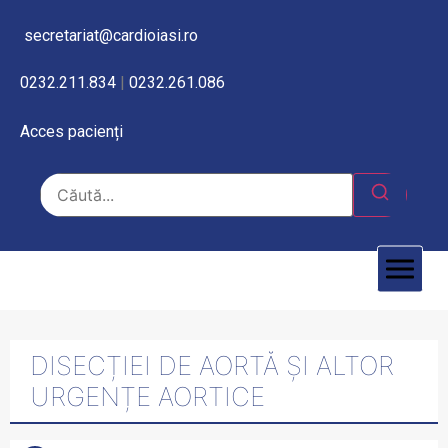
secretariat@cardioiasi.ro
0232.211.834
|
0232.261.086
Acces pacienți
DISECȚIEI DE AORTĂ ȘI ALTOR
URGENȚE AORTICE