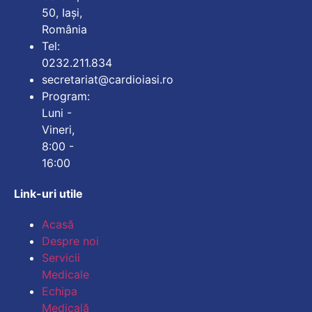
50, Iași,
România
Tel:
0232.211.834
secretariat@cardioiasi.ro
Program:
Luni -
Vineri,
8:00 -
16:00
Link-uri utile
Mărește dimensiunea
Acasă
Despre noi
Micșorează dimensiu
Servicii
Medicale
Mărește spațierea te
Echipa
Medicală
Micșorează spațiere