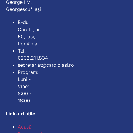
George I.M.
Georgescu" Iași
B-dul
Carol I, nr.
50, Iași,
România
Tel:
0232.211.834
secretariat@cardioiasi.ro
Program:
Luni -
Vineri,
8:00 -
16:00
Link-uri utile
Mărește dimensiunea
Acasă