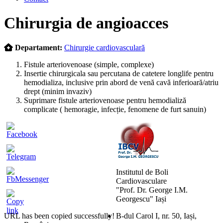
Skip
Chirurgia de angioacces
to
content
Departament:
Chirurgie cardiovasculară
Fistule arteriovenoase (simple, complexe)
Insertie chirurgicala sau percutana de catetere longlife pentru
hemodializa, inclusive prin abord de venă cavă inferioară/atriu
drept (minim invaziv)
Suprimare fistule arteriovenoase pentru hemodializă
complicate ( hemoragie, infecție, fenomene de furt sanuin)
Institutul de Boli
Cardiovasculare
"Prof. Dr. George I.M.
Georgescu" Iași
URL has been copied successfully!
B-dul Carol I, nr. 50, Iași,