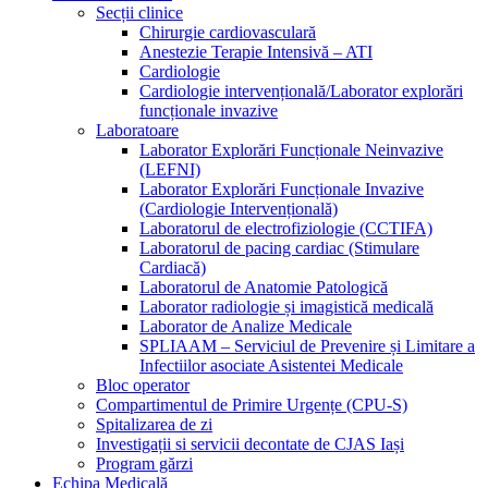
Secții clinice
Chirurgie cardiovasculară
Anestezie Terapie Intensivă – ATI
Cardiologie
Cardiologie intervențională/Laborator explorări
funcționale invazive
Laboratoare
Laborator Explorări Funcționale Neinvazive
(LEFNI)
Laborator Explorări Funcționale Invazive
(Cardiologie Intervențională)
Laboratorul de electrofiziologie (CCTIFA)
Laboratorul de pacing cardiac (Stimulare
Cardiacă)
Laboratorul de Anatomie Patologică
Laborator radiologie și imagistică medicală
Laborator de Analize Medicale
SPLIAAM – Serviciul de Prevenire și Limitare a
Infectiilor asociate Asistentei Medicale
Bloc operator
Compartimentul de Primire Urgențe (CPU-S)
Spitalizarea de zi
Investigații si servicii decontate de CJAS Iași
Program gărzi
Echipa Medicală