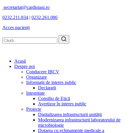
secretariat@cardioiasi.ro
0232.211.834
|
0232.261.086
Acces pacienți
Acasă
Despre noi
Conducere IBCV
Organizare
Informații de interes public
Declarații
Integritate
Consiliu de Etică
Avertizor în interes public
Proiecte
Digitalizarea infrastructurii unității
Modernizarea infrastructurii laboratorului de
microbiologie
Dotarea cu echipamente medicale a