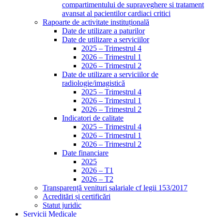
compartimentului de supraveghere si tratament
avansat al pacientilor cardiaci critici
Rapoarte de activitate instituțională
Date de utilizare a paturilor
Date de utilizare a serviciilor
2025 – Trimestrul 4
2026 – Trimestrul 1
2026 – Trimestrul 2
Date de utilizare a serviciilor de
radiologie/imagistică
2025 – Trimestrul 4
2026 – Trimestrul 1
2026 – Trimestrul 2
Indicatori de calitate
2025 – Trimestrul 4
2026 – Trimestrul 1
2026 – Trimestrul 2
Date financiare
2025
2026 – T1
2026 – T2
Transparență venituri salariale cf legii 153/2017
Acreditări și certificări
Statut juridic
Servicii Medicale