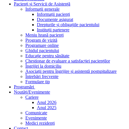
Pacienți și Servicii de Asistență
Informații generale
Informații pacienți
Documente asigurat
Drepturile și obligațiile pacientului
Instituții partenere
Meniu hrană pacienți
Program de vizită
Programare online
Ghidul pacientului
Educație pentru sănătate
Chestionar de evaluare a satisfacției pacienților
Îngrijiri la domiciliu
Asociații pentru îngrijire și asistentă postspitalizare
Întrebări frecvente
Formulare tip
Programări
Noutăți/Evenimente
Cariere
Anul 2026
Anul 2025
Comunicate
Evenimente
Medici rezidenți
Contact