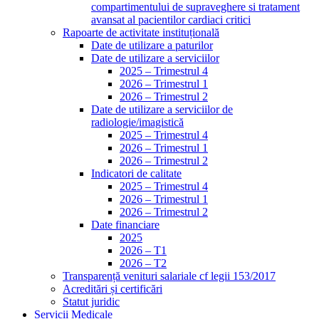
compartimentului de supraveghere si tratament
avansat al pacientilor cardiaci critici
Rapoarte de activitate instituțională
Date de utilizare a paturilor
Date de utilizare a serviciilor
2025 – Trimestrul 4
2026 – Trimestrul 1
2026 – Trimestrul 2
Date de utilizare a serviciilor de
radiologie/imagistică
2025 – Trimestrul 4
2026 – Trimestrul 1
2026 – Trimestrul 2
Indicatori de calitate
2025 – Trimestrul 4
2026 – Trimestrul 1
2026 – Trimestrul 2
Date financiare
2025
2026 – T1
2026 – T2
Transparență venituri salariale cf legii 153/2017
Acreditări și certificări
Statut juridic
Servicii Medicale