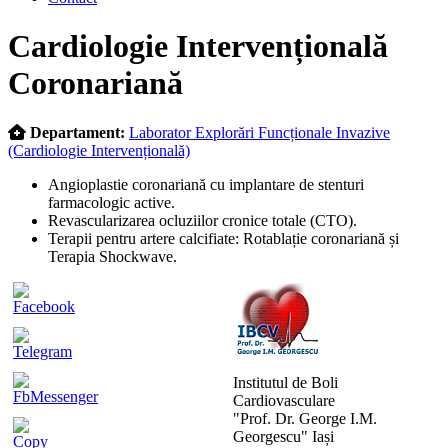
Skip
Cardiologie Intervențională
to
content
Coronariană
Departament:
Laborator Explorări Funcționale Invazive
(Cardiologie Intervențională)
Angioplastie coronariană cu implantare de stenturi
farmacologic active.
Revascularizarea ocluziilor cronice totale (CTO).
Terapii pentru artere calcifiate: Rotablație coronariană și
Terapia Shockwave.
Institutul de Boli
Cardiovasculare
"Prof. Dr. George I.M.
Georgescu" Iași