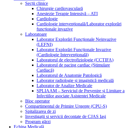
Secții clinice
Chirurgie cardiovasculară
Anestezie Terapie Intensivă – ATI
Cardiologie
Cardiologie intervențională/Laborator explorări
funcționale invazive
Laboratoare
Laborator Explorări Funcționale Neinvazive
(LEFNI)
Laborator Explorări Funcționale Invazive
(Cardiologie Intervențională)
Laboratorul de electrofiziologie (CCTIFA)
Laboratorul de pacing cardiac (Stimulare
Cardiacă)
Laboratorul de Anatomie Patologică
Laborator radiologie și imagistică medicală
Laborator de Analize Medicale
SPLIAAM – Serviciul de Prevenire și Limitare a
Infectiilor asociate Asistentei Medicale
Bloc operator
Compartimentul de Primire Urgențe (CPU-S)
Spitalizarea de zi
Investigații si servicii decontate de CJAS Iași
Program gărzi
Echipa Medicală