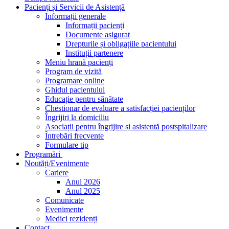
Pacienți și Servicii de Asistență
Informații generale
Informații pacienți
Documente asigurat
Drepturile și obligațiile pacientului
Instituții partenere
Meniu hrană pacienți
Program de vizită
Programare online
Ghidul pacientului
Educație pentru sănătate
Chestionar de evaluare a satisfacției pacienților
Îngrijiri la domiciliu
Asociații pentru îngrijire și asistentă postspitalizare
Întrebări frecvente
Formulare tip
Programări
Noutăți/Evenimente
Cariere
Anul 2026
Anul 2025
Comunicate
Evenimente
Medici rezidenți
Contact