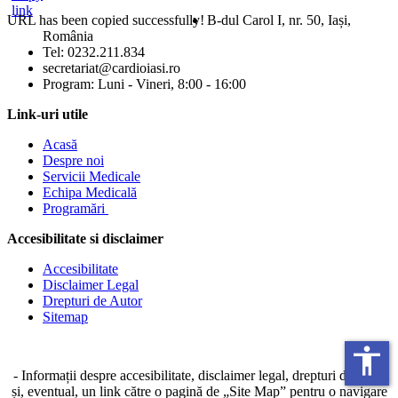
URL has been copied successfully!
B-dul Carol I, nr. 50, Iași,
România
Mărește dimensiunea tex
Tel: 0232.211.834
secretariat@cardioiasi.ro
Micșorează dimensiunea 
Program: Luni - Vineri, 8:00 - 16:00
Mărește spațierea textulu
Link-uri utile
Acasă
Micșorează spațierea tex
Despre noi
Servicii Medicale
Mărește înălțimea liniei
Echipa Medicală
Programări
Micșorează înălțimea lini
Accesibilitate si disclaimer
Inversează culorile
Accesibilitate
Tonuri de gri
Disclaimer Legal
Drepturi de Autor
Cursor mare
Sitemap
Ghid de lectură
accessibility
- Informații despre accesibilitate, disclaimer legal, drepturi de autor
Subliniază legăturile
și, eventual, un link către o pagină de „Site Map” pentru o navigare