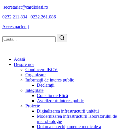
secretariat@cardioiasi.ro
0232.211.834
|
0232.261.086
Acces pacienți
Acasă
Despre noi
Conducere IBCV
Organizare
Informații de interes public
Declarații
Integritate
Consiliu de Etică
Avertizor în interes public
Proiecte
Digitalizarea infrastructurii unității
Modernizarea infrastructurii laboratorului de
microbiologie
Dotarea cu echipamente medicale a