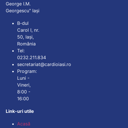
George I.M.
Georgescu" Iași
B-dul
Carol I, nr.
50, Iași,
România
Tel:
0232.211.834
secretariat@cardioiasi.ro
Program:
Luni -
Vineri,
8:00 -
16:00
Link-uri utile
Mărește dimensiunea
Acasă