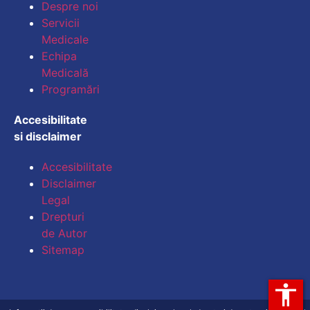
Despre noi
Micșorează dimensiu
Servicii
Medicale
Mărește spațierea te
Echipa
Medicală
Micșorează spațiere
Programări
Mărește înălțimea li
Accesibilitate
si disclaimer
Micșorează înălțimea
Accesibilitate
Inversează culorile
Disclaimer
Legal
Tonuri de gri
Drepturi
Cursor mare
de Autor
Sitemap
Ghid de lectură
accessibility
Subliniază legăturile