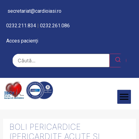
secretariat@cardioiasi.ro
0232.211.834
|
0232.261.086
Acces pacienți
BOLI PERICARDICE
(PERICARDITE ACUTE ȘI