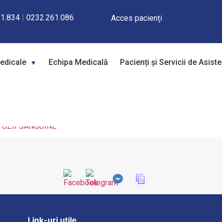
1.834
|
0232.261.086
Acces pacienți
Medicale
Echipa Medicală
Pacienți și Servicii de Asist
NŢA, STOCAREA ŞI LIVRAREA SÂNGEL
E CĂTRE SECŢIILE INSTITUTULUI
FUZII SANGUINE
Link-uri utile