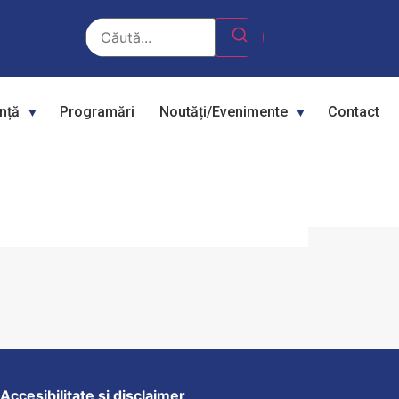
ență
Programări
Noutăți/Evenimente
Contact
UI TOTAL ŞI A
Accesibilitate si disclaimer