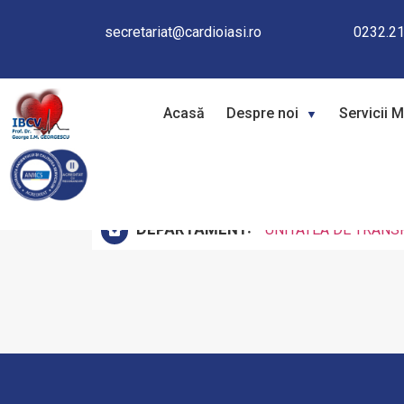
secretariat@cardioiasi.ro
0232.21
Acasă
Despre noi
Servicii 
ASIGURĂ RECEPŢIA, EVIDE
COMPONENTELOR SANGUIN
DEPARTAMENT:
UNITATEA DE TRANS