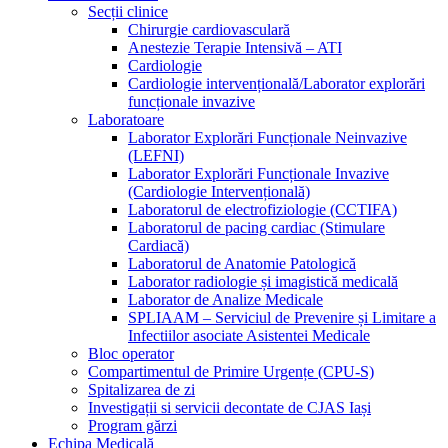
Secții clinice
Chirurgie cardiovasculară
Anestezie Terapie Intensivă – ATI
Cardiologie
Cardiologie intervențională/Laborator explorări
funcționale invazive
Laboratoare
Laborator Explorări Funcționale Neinvazive
(LEFNI)
Laborator Explorări Funcționale Invazive
(Cardiologie Intervențională)
Laboratorul de electrofiziologie (CCTIFA)
Laboratorul de pacing cardiac (Stimulare
Cardiacă)
Laboratorul de Anatomie Patologică
Laborator radiologie și imagistică medicală
Laborator de Analize Medicale
SPLIAAM – Serviciul de Prevenire și Limitare a
Infectiilor asociate Asistentei Medicale
Bloc operator
Compartimentul de Primire Urgențe (CPU-S)
Spitalizarea de zi
Investigații si servicii decontate de CJAS Iași
Program gărzi
Echipa Medicală