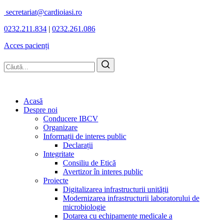
secretariat@cardioiasi.ro
0232.211.834
|
0232.261.086
Acces pacienți
Acasă
Despre noi
Conducere IBCV
Organizare
Informații de interes public
Declarații
Integritate
Consiliu de Etică
Avertizor în interes public
Proiecte
Digitalizarea infrastructurii unității
Modernizarea infrastructurii laboratorului de
microbiologie
Dotarea cu echipamente medicale a