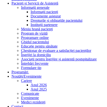
Pacienți și Servicii de Asistență
Informații generale
Informații pacienți
Documente asigurat
Drepturile și obligațiile pacientului
Instituții partenere
Meniu hrană pacienți
Program de vizită
Programare online
Ghidul pacientului
Educație pentru sănătate
Chestionar de evaluare a satisfacției pacienților
Îngrijiri la domiciliu
Asociații pentru îngrijire și asistentă postspitalizare
Întrebări frecvente
Formulare tip
Programări
Noutăți/Evenimente
Cariere
Anul 2026
Anul 2025
Comunicate
Evenimente
Medici rezidenți
Contact