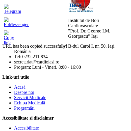
Institutul de Boli
Cardiovasculare
"Prof. Dr. George I.M.
Georgescu" Iași
URL has been copied successfully!
B-dul Carol I, nr. 50, Iași,
România
Mărește dimensiunea tex
Tel: 0232.211.834
secretariat@cardioiasi.ro
Micșorează dimensiunea 
Program: Luni - Vineri, 8:00 - 16:00
Mărește spațierea textulu
Link-uri utile
Acasă
Micșorează spațierea tex
Despre noi
Servicii Medicale
Mărește înălțimea liniei
Echipa Medicală
Programări
Micșorează înălțimea lini
Accesibilitate si disclaimer
Inversează culorile
Accesibilitate
Tonuri de gri