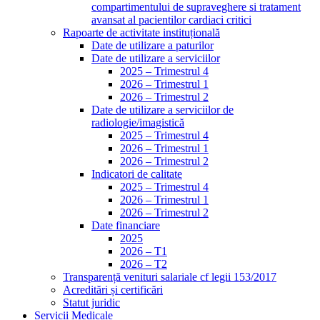
compartimentului de supraveghere si tratament
avansat al pacientilor cardiaci critici
Rapoarte de activitate instituțională
Date de utilizare a paturilor
Date de utilizare a serviciilor
2025 – Trimestrul 4
2026 – Trimestrul 1
2026 – Trimestrul 2
Date de utilizare a serviciilor de
radiologie/imagistică
2025 – Trimestrul 4
2026 – Trimestrul 1
2026 – Trimestrul 2
Indicatori de calitate
2025 – Trimestrul 4
2026 – Trimestrul 1
2026 – Trimestrul 2
Date financiare
2025
2026 – T1
2026 – T2
Transparență venituri salariale cf legii 153/2017
Acreditări și certificări
Statut juridic
Servicii Medicale