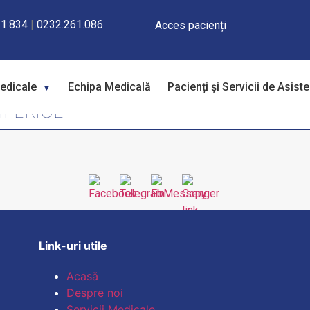
1.834
|
0232.261.086
Acces pacienți
Medicale
Echipa Medicală
Pacienți și Servicii de Asist
IFERICE
Link-uri utile
Acasă
Despre noi
Servicii Medicale