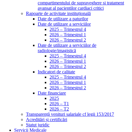
compartimentului de supraveghere si tratament
avansat al pacientilor cardiaci critici
Rapoarte de activitate instituțională
Date de utilizare a paturilor
Date de utilizare a serviciilor
2025 – Trimestrul 4
2026 – Trimestrul 1
2026 – Trimestrul 2
Date de utilizare a serviciilor de
radiologie/imagistică
2025 – Trimestrul 4
2026 – Trimestrul 1
2026 – Trimestrul 2
Indicatori de calitate
2025 – Trimestrul 4
2026 – Trimestrul 1
2026 – Trimestrul 2
Date financiare
2025
2026 – T1
2026 – T2
Transparență venituri salariale cf legii 153/2017
Acreditări și certificări
Statut juridic
Servicii Medicale