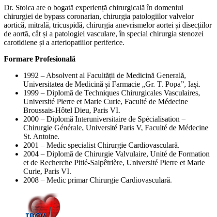
Dr. Stoica are o bogată experiență chirurgicală în domeniul
chirurgiei de bypass coronarian, chirurgia patologiilor valvelor
aortică, mitrală, tricuspidă, chirurgia anevrismelor aortei și disecțiilor
de aortă, cât și a patologiei vasculare, în special chirurgia stenozei
carotidiene și a arteriopatiilor periferice.
Formare Profesională
1992 – Absolvent al Facultății de Medicină Generală,
Universitatea de Medicină și Farmacie „Gr. T. Popa”, Iași.
1999 – Diplomă de Techniques Chirurgicales Vasculaires,
Université Pierre et Marie Curie, Faculté de Médecine
Broussais-Hôtel Dieu, Paris VI.
2000 – Diplomă Interuniversitaire de Spécialisation –
Chirurgie Générale, Université Paris V, Faculté de Médecine
St. Antoine.
2001 – Medic specialist Chirurgie Cardiovasculară.
2004 – Diplomă de Chirurgie Valvulaire, Unité de Formation
et de Recherche Pitié-Salpêtrière, Université Pierre et Marie
Curie, Paris VI.
2008 – Medic primar Chirurgie Cardiovasculară.