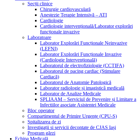
Secții clinice
Chirurgie cardiovasculară
Anestezie Terapie Intensivă – ATI
Cardiologie
Cardiologie intervențională/Laborator explorări
funcționale invazive
Laboratoare
Laborator Explorări Funcționale Neinvazive
(LEFNI)
Laborator Explorări Funcționale Invazive
(Cardiologie Intervențională)
Laboratorul de electrofiziologie (CCTIFA)
Laboratorul de pacing cardiac (Stimulare
Cardiacă)
Laboratorul de Anatomie Patologică
Laborator radiologie și imagistică medicală
Laborator de Analize Medicale
SPLIAAM – Serviciul de Prevenire și Limitare a
Infectiilor asociate Asistentei Medicale
Bloc operator
Compartimentul de Primire Urgențe (CPU-S)
Spitalizarea de zi
Investigații si servicii decontate de CJAS Iași
Program gărzi
Echipa Medicală