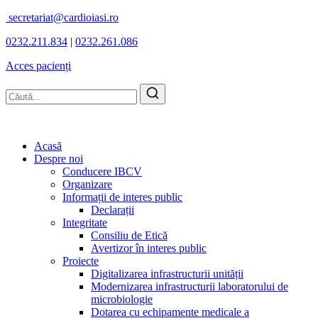
secretariat@cardioiasi.ro
0232.211.834
|
0232.261.086
Acces pacienți
Acasă
Despre noi
Conducere IBCV
Organizare
Informații de interes public
Declarații
Integritate
Consiliu de Etică
Avertizor în interes public
Proiecte
Digitalizarea infrastructurii unității
Modernizarea infrastructurii laboratorului de
microbiologie
Dotarea cu echipamente medicale a