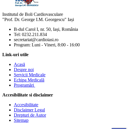
Institutul de Boli Cardiovasculare
"Prof. Dr. George I.M. Georgescu" Iași
B-dul Carol I, nr. 50, Iași, România
Mărește dimensiunea tex
Tel: 0232.211.834
secretariat@cardioiasi.ro
Micșorează dimensiunea 
Program: Luni - Vineri, 8:00 - 16:00
Mărește spațierea textulu
Link-uri utile
Acasă
Micșorează spațierea tex
Despre noi
Servicii Medicale
Mărește înălțimea liniei
Echipa Medicală
Programări
Micșorează înălțimea lini
Accesibilitate si disclaimer
Inversează culorile
Accesibilitate
Tonuri de gri
Disclaimer Legal
Drepturi de Autor
Cursor mare
Sitemap
Ghid de lectură