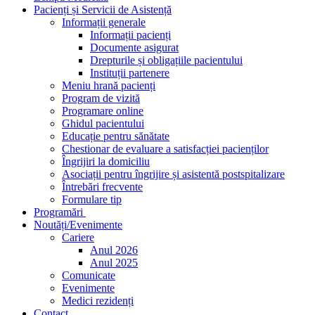
Pacienți și Servicii de Asistență
Informații generale
Informații pacienți
Documente asigurat
Drepturile și obligațiile pacientului
Instituții partenere
Meniu hrană pacienți
Program de vizită
Programare online
Ghidul pacientului
Educație pentru sănătate
Chestionar de evaluare a satisfacției pacienților
Îngrijiri la domiciliu
Asociații pentru îngrijire și asistentă postspitalizare
Întrebări frecvente
Formulare tip
Programări
Noutăți/Evenimente
Cariere
Anul 2026
Anul 2025
Comunicate
Evenimente
Medici rezidenți
Contact