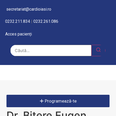
secretariat@cardioiasi.ro
0232.211.834
|
0232.261.086
Acces pacienți
Programează-te
Dr. Bitere Eugen