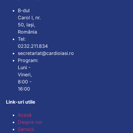
B-dul
Carol I, nr.
50, Iași,
România
Tel:
0232.211.834
secretariat@cardioiasi.ro
Program:
Luni -
Vineri,
8:00 -
16:00
Link-uri utile
Mărește dimensiunea
Acasă
Despre noi
Micșorează dimensiu
Servicii