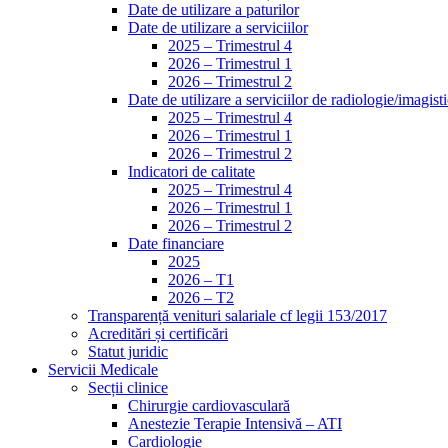
Date de utilizare a paturilor
Date de utilizare a serviciilor
2025 – Trimestrul 4
2026 – Trimestrul 1
2026 – Trimestrul 2
Date de utilizare a serviciilor de radiologie/imagist
2025 – Trimestrul 4
2026 – Trimestrul 1
2026 – Trimestrul 2
Indicatori de calitate
2025 – Trimestrul 4
2026 – Trimestrul 1
2026 – Trimestrul 2
Date financiare
2025
2026 – T1
2026 – T2
Transparență venituri salariale cf legii 153/2017
Acreditări și certificări
Statut juridic
Servicii Medicale
Secții clinice
Chirurgie cardiovasculară
Anestezie Terapie Intensivă – ATI
Cardiologie