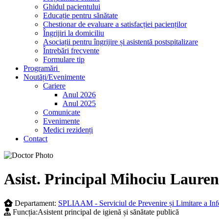
Ghidul pacientului
Educație pentru sănătate
Chestionar de evaluare a satisfacției pacienților
Îngrijiri la domiciliu
Asociații pentru îngrijire și asistentă postspitalizare
Întrebări frecvente
Formulare tip
Programări
Noutăți/Evenimente
Cariere
Anul 2026
Anul 2025
Comunicate
Evenimente
Medici rezidenți
Contact
Skip
to
content
Asist. Principal Mihociu Lauren
Departament:
SPLIAAM - Serviciul de Prevenire și Limitare a Infe
Funcția:
Asistent principal de igienă și sănătate publică