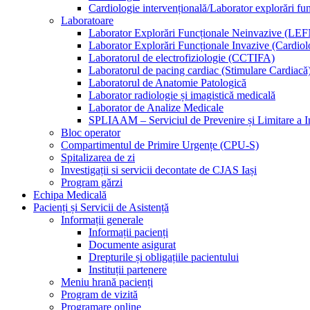
Cardiologie intervențională/Laborator explorări fu
Laboratoare
Laborator Explorări Funcționale Neinvazive (LEF
Laborator Explorări Funcționale Invazive (Cardiolo
Laboratorul de electrofiziologie (CCTIFA)
Laboratorul de pacing cardiac (Stimulare Cardiacă
Laboratorul de Anatomie Patologică
Laborator radiologie și imagistică medicală
Laborator de Analize Medicale
SPLIAAM – Serviciul de Prevenire și Limitare a Inf
Bloc operator
Compartimentul de Primire Urgențe (CPU-S)
Spitalizarea de zi
Investigații si servicii decontate de CJAS Iași
Program gărzi
Echipa Medicală
Pacienți și Servicii de Asistență
Informații generale
Informații pacienți
Documente asigurat
Drepturile și obligațiile pacientului
Instituții partenere
Meniu hrană pacienți
Program de vizită
Programare online