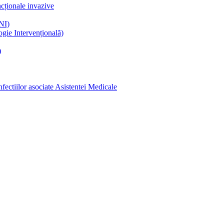
ncționale invazive
NI)
gie Intervențională)
)
ectiilor asociate Asistentei Medicale