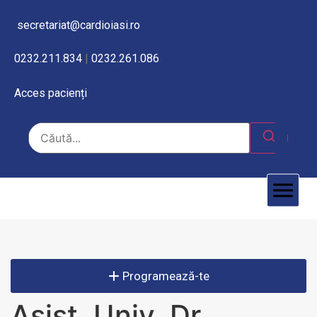
secretariat@cardioiasi.ro
0232.211.834
|
0232.261.086
Acces pacienți
Programează-te
Asist. Univ. Dr.