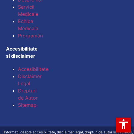
Micșorează dimensiu
Servicii
Medicale
Mărește spațierea te
Echipa
Medicală
Micșorează spațiere
Programări
Mărește înălțimea li
Accesibilitate
si disclaimer
Micșorează înălțimea
Accesibilitate
Inversează culorile
Disclaimer
Legal
Tonuri de gri
Drepturi
Cursor mare
de Autor
Sitemap
Ghid de lectură
accessibility
Subliniază legăturile
- Informații despre accesibilitate, disclaimer legal, drepturi de autor și, eventual,