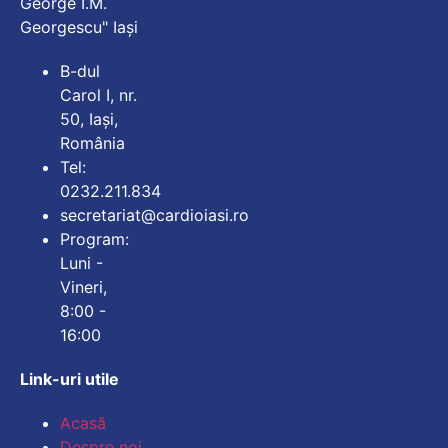
George I.M.
Georgescu" Iași
B-dul
Carol I, nr.
50, Iași,
România
Tel:
0232.211.834
secretariat@cardioiasi.ro
Program:
Luni -
Vineri,
8:00 -
16:00
Link-uri utile
Mărește dimensiunea
Acasă
Despre noi