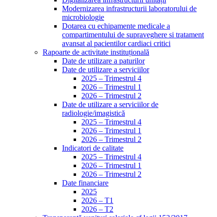
Modernizarea infrastructurii laboratorului de
microbiologie
Dotarea cu echipamente medicale a
compartimentului de supraveghere si tratament
avansat al pacientilor cardiaci critici
Rapoarte de activitate instituțională
Date de utilizare a paturilor
Date de utilizare a serviciilor
2025 – Trimestrul 4
2026 – Trimestrul 1
2026 – Trimestrul 2
Date de utilizare a serviciilor de
radiologie/imagistică
2025 – Trimestrul 4
2026 – Trimestrul 1
2026 – Trimestrul 2
Indicatori de calitate
2025 – Trimestrul 4
2026 – Trimestrul 1
2026 – Trimestrul 2
Date financiare
2025
2026 – T1
2026 – T2