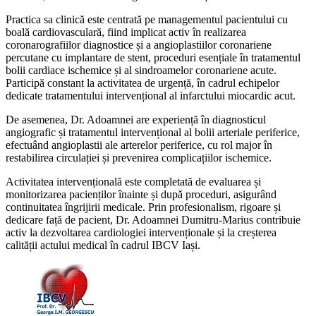
Practica sa clinică este centrată pe managementul pacientului cu
boală cardiovasculară, fiind implicat activ în realizarea
coronarografiilor diagnostice și a angioplastiilor coronariene
percutane cu implantare de stent, proceduri esențiale în tratamentul
bolii cardiace ischemice și al sindroamelor coronariene acute.
Participă constant la activitatea de urgență, în cadrul echipelor
dedicate tratamentului intervențional al infarctului miocardic acut.
De asemenea, Dr. Adoamnei are experiență în diagnosticul
angiografic și tratamentul intervențional al bolii arteriale periferice,
efectuând angioplastii ale arterelor periferice, cu rol major în
restabilirea circulației și prevenirea complicațiilor ischemice.
Activitatea intervențională este completată de evaluarea și
monitorizarea pacienților înainte și după proceduri, asigurând
continuitatea îngrijirii medicale. Prin profesionalism, rigoare și
dedicare față de pacient, Dr. Adoamnei Dumitru-Marius contribuie
activ la dezvoltarea cardiologiei intervenționale și la creșterea
calității actului medical în cadrul IBCV Iași.