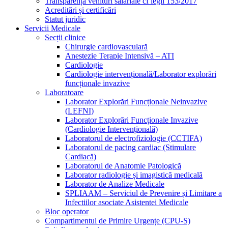
Transparență venituri salariale cf legii 153/2017
Acreditări și certificări
Statut juridic
Servicii Medicale
Secții clinice
Chirurgie cardiovasculară
Anestezie Terapie Intensivă – ATI
Cardiologie
Cardiologie intervențională/Laborator explorări
funcționale invazive
Laboratoare
Laborator Explorări Funcționale Neinvazive
(LEFNI)
Laborator Explorări Funcționale Invazive
(Cardiologie Intervențională)
Laboratorul de electrofiziologie (CCTIFA)
Laboratorul de pacing cardiac (Stimulare
Cardiacă)
Laboratorul de Anatomie Patologică
Laborator radiologie și imagistică medicală
Laborator de Analize Medicale
SPLIAAM – Serviciul de Prevenire și Limitare a
Infectiilor asociate Asistentei Medicale
Bloc operator
Compartimentul de Primire Urgențe (CPU-S)