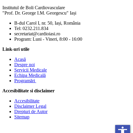
Institutul de Boli Cardiovasculare
"Prof. Dr. George I.M. Georgescu" Iași
B-dul Carol I, nr. 50, Iași, România
Mărește dimensiunea tex
Tel: 0232.211.834
secretariat@cardioiasi.ro
Micșorează dimensiunea 
Program: Luni - Vineri, 8:00 - 16:00
Mărește spațierea textulu
Link-uri utile
Acasă
Micșorează spațierea tex
Despre noi
Servicii Medicale
Mărește înălțimea liniei
Echipa Medicală
Programări
Micșorează înălțimea lini
Accesibilitate si disclaimer
Inversează culorile
Accesibilitate
Tonuri de gri
Disclaimer Legal
Drepturi de Autor
Cursor mare
Sitemap
Ghid de lectură
accessibility