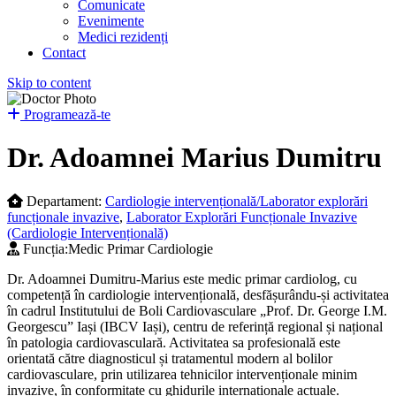
Comunicate
Evenimente
Medici rezidenți
Contact
Skip to content
Programează-te
Dr. Adoamnei Marius Dumitru
Departament:
Cardiologie intervențională/Laborator explorări
funcționale invazive
,
Laborator Explorări Funcționale Invazive
(Cardiologie Intervențională)
Funcția:
Medic Primar Cardiologie
Dr. Adoamnei Dumitru-Marius este medic primar cardiolog, cu
competență în cardiologie intervențională, desfășurându-și activitatea
în cadrul Institutului de Boli Cardiovasculare „Prof. Dr. George I.M.
Georgescu” Iași (IBCV Iași), centru de referință regional și național
în patologia cardiovasculară. Activitatea sa profesională este
orientată către diagnosticul și tratamentul modern al bolilor
cardiovasculare, prin utilizarea tehnicilor intervenționale minim
invazive, în conformitate cu ghidurile internaționale actuale.