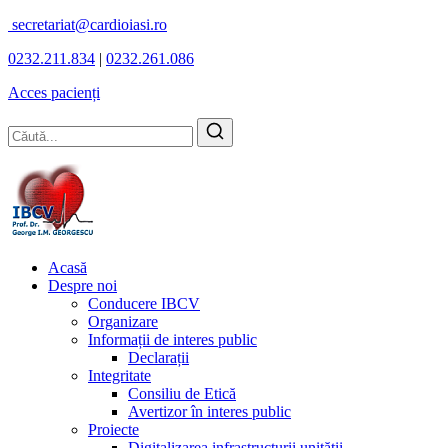
secretariat@cardioiasi.ro
0232.211.834
|
0232.261.086
Acces pacienți
Acasă
Despre noi
Conducere IBCV
Organizare
Informații de interes public
Declarații
Integritate
Consiliu de Etică
Avertizor în interes public
Proiecte
Digitalizarea infrastructurii unității