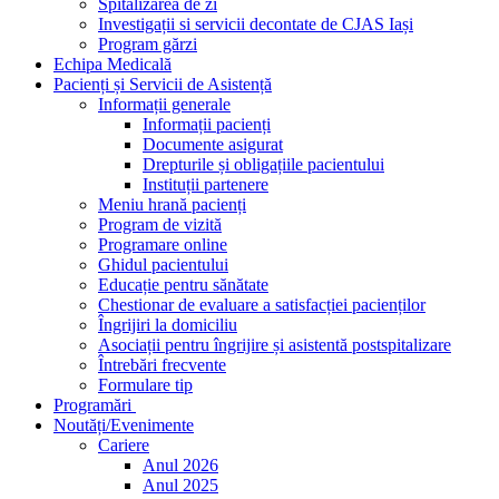
Spitalizarea de zi
Investigații si servicii decontate de CJAS Iași
Program gărzi
Echipa Medicală
Pacienți și Servicii de Asistență
Informații generale
Informații pacienți
Documente asigurat
Drepturile și obligațiile pacientului
Instituții partenere
Meniu hrană pacienți
Program de vizită
Programare online
Ghidul pacientului
Educație pentru sănătate
Chestionar de evaluare a satisfacției pacienților
Îngrijiri la domiciliu
Asociații pentru îngrijire și asistentă postspitalizare
Întrebări frecvente
Formulare tip
Programări
Noutăți/Evenimente
Cariere
Anul 2026
Anul 2025