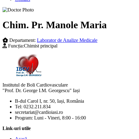
Skip
to
content
Chim. Pr. Manole Maria
Departament:
Laborator de Analize Medicale
Funcția:
Chimist principal
Institutul de Boli Cardiovasculare
"Prof. Dr. George I.M. Georgescu" Iași
B-dul Carol I, nr. 50, Iași, România
Mărește dimensiunea tex
Tel: 0232.211.834
secretariat@cardioiasi.ro
Micșorează dimensiunea 
Program: Luni - Vineri, 8:00 - 16:00
Mărește spațierea textulu
Link-uri utile
Acasă