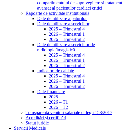
compartimentului de supraveghere si tratament
avansat al pacientilor cardiaci critici
Rapoarte de activitate instituțională
Date de utilizare a paturilor
Date de utilizare a serviciilor
2025 – Trimestrul 4
2026 – Trimestrul 1
2026 – Trimestrul 2
Date de utilizare a serviciilor de
radiologie/imagistică
2025 – Trimestrul 4
2026 – Trimestrul 1
2026 – Trimestrul 2
Indicatori de calitate
2025 – Trimestrul 4
2026 – Trimestrul 1
2026 – Trimestrul 2
Date financiare
2025
2026 – T1
2026 – T2
Transparență venituri salariale cf legii 153/2017
Acreditări și certificări
Statut juridic
Servicii Medicale