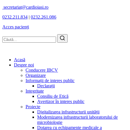
secretariat@cardioiasi.ro
0232.211.834
|
0232.261.086
Acces pacienți
Acasă
Despre noi
Conducere IBCV
Organizare
Informații de interes public
Declarații
Integritate
Consiliu de Etică
Avertizor în interes public
Proiecte
Digitalizarea infrastructurii unității
Modernizarea infrastructurii laboratorului de
microbiologie
Dotarea cu echipamente medicale a