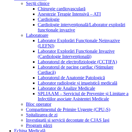
Secții clinice
Chirurgie cardiovasculară
Anestezie Terapie Intensivă – ATI
Cardiologie
Cardiologie intervențională/Laborator explorări
funcționale invazive
Laboratoare
Laborator Explorări Funcționale Neinvazive
(LEFNI)
Laborator Explorări Funcționale Invazive
(Cardiologie Intervențională)
Laboratorul de electrofiziologie (CCTIFA)
Laboratorul de pacing cardiac (Stimulare
Cardiacă)
Laboratorul de Anatomie Patologică
Laborator radiologie și imagistică medicală
Laborator de Analize Medicale
SPLIAAM – Serviciul de Prevenire și Limitare a
Infectiilor asociate Asistentei Medicale
Bloc operator
Compartimentul de Primire Urgențe (CPU-S)
Spitalizarea de zi
Investigații si servicii decontate de CJAS Iași
Program gărzi
Echipa Medicală