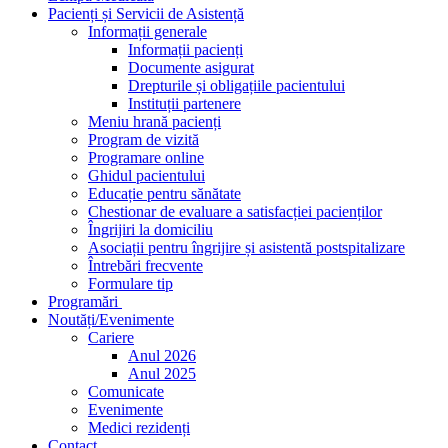
Pacienți și Servicii de Asistență
Informații generale
Informații pacienți
Documente asigurat
Drepturile și obligațiile pacientului
Instituții partenere
Meniu hrană pacienți
Program de vizită
Programare online
Ghidul pacientului
Educație pentru sănătate
Chestionar de evaluare a satisfacției pacienților
Îngrijiri la domiciliu
Asociații pentru îngrijire și asistentă postspitalizare
Întrebări frecvente
Formulare tip
Programări
Noutăți/Evenimente
Cariere
Anul 2026
Anul 2025
Comunicate
Evenimente
Medici rezidenți
Contact