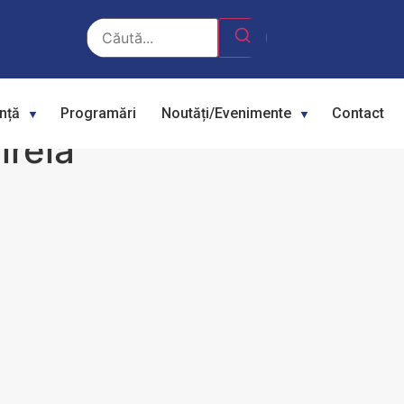
ență
Programări
Noutăți/Evenimente
Contact
irela