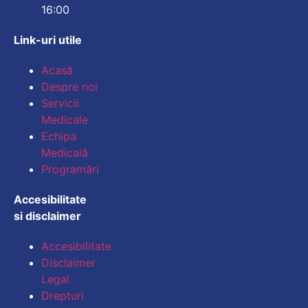
16:00
Link-uri utile
Mărește dimensiunea
Acasă
Despre noi
Micșorează dimensiu
Servicii
Medicale
Mărește spațierea te
Echipa
Medicală
Micșorează spațiere
Programări
Mărește înălțimea li
Accesibilitate
si disclaimer
Micșorează înălțimea
Accesibilitate
Inversează culorile
Disclaimer
Legal
Tonuri de gri
Drepturi