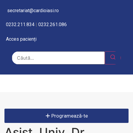
secretariat@cardioiasi.ro
0232.211.834
|
0232.261.086
Acces pacienți
Programează-te
Asist. Univ. Dr.