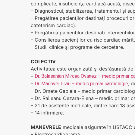
complicate, insuficienţa cardiacă acută, disec
– Diagnosticul, stabilizarea, tratamentul şi s
– Pregătirea pacienţilor destinaţi proceduril
cateterism cardiac).
– Pregătirea pacienţilor destinaţi intervenţiil
– Consilierea pacienţilor cu risc cardiac mărit.
– Studii clinice şi programe de cercetare.
COLECTIV
Activitatea este organizată şi desfăşurată de 
–
Dr. Balasanian Mircea Ovanez – medic primar ca
–
, d
Dr. Macovei Liviu – medic primar cardiologie
– Dr. Omete Gabiela – medic primar cardiolog
– Dr. Raileanu Cezara-Elena – medic primar c
– 21 de asistente medicale, dintre care 18 asi
– 14 infirmiere.
MANEVRELE
medicale asigurate în USTACC c
– Electrocardiogramă.