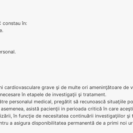
 constau în:
e.
ersonal.
ni cardiovasculare grave şi de multe ori ameninţătoare de v
necesare în etapele de investigaţii şi tratament.
e personalul medical, pregătit să recunoască situaţiile pote
 asemenea, asistă pacienţii in perioada critică în care aceşt
zării, în funcţie de necesitatea continuării investigaţiilor şi 
entru a asigura disponibilitatea permanentă de a primi noi u