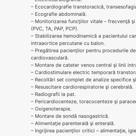
– Ecocardiografie transtoracică, transesofagia
– Ecografie abdominală.
– Monitorizarea funcţiilor vitale – frecvenţă ş
(PVC, TA, PAP, PCP).
– Stabilizarea hemodinamică a pacientului cardi
intraaortice percutane cu balon.
– Pregătirea pacienţilor pentru procedurile de 
cardiovasculară.
– Montare de cateter venos central şi linii intr
– Cardiostimulare electric temporară transto
– Recoltări set complet de analize specifice ş
– Resuscitare cardiorespiratorie şi cerebrală.
– Radiografii la pat.
– Pericardiocenteze, toracocenteze şi paracen
– Oxigenoterapie.
– Montare de sondă nasogastrică.
– Alimentaţie parenterală şi enterală.
– Ingrijirea pacienţilor critici – alimentaţie, i