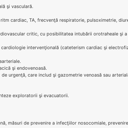
lă şi vasculară.
i ritm cardiac, TA, frecvenţă respiratorie, pulsoximetrie, diu
ovascular critic, cu posibilitatea intubării orotraheale şi a 
cardiologie intervenţională (cateterism cardiac şi electrofizi
aarteriale.
racică şi endovenoasă.
i de urgenţă, care includ şi gazometrie venoasă sau arterial
teze exploratorii şi evacuatorii.
gienă, măsuri de prevenire a infecţiilor nosocomiale, prevenirea