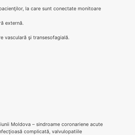
pacienţilor, la care sunt conectate monitoare
ră externă.
e vasculară şi transesofagială.
egiunii Moldova – sindroame coronariene acute
nfecţioasă complicată, valvulopatiile