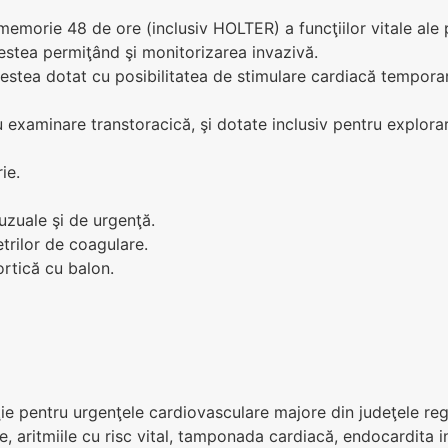
memorie 48 de ore (inclusiv HOLTER) a funcţiilor vitale ale 
cestea permiţând şi monitorizarea invazivă.
cestea dotat cu posibilitatea de stimulare cardiacă tempora
 examinare transtoracică, şi dotate inclusiv pentru explorar
ie.
zuale şi de urgenţă.
trilor de coagulare.
rtică cu balon.
cţie pentru urgenţele cardiovasculare majore din judeţele r
e, aritmiile cu risc vital, tamponada cardiacă, endocardita i