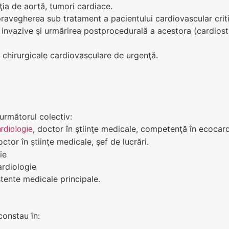
ţia de aortă, tumori cardiace.
upravegherea sub tratament a pacientului cardiovascular criti
or invazive şi urmărirea postprocedurală a acestora (cardios
or chirurgicale cardiovasculare de urgenţă.
următorul colectiv:
, doctor în ştiinţe medicale, competenţă în ecocardi
rdiologie
octor în ştiinţe medicale, şef de lucrări.
ie
ardiologie
stente medicale principale.
onstau în: