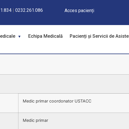
1.834
|
0232.261.086
Acces pacienți
Medicale
Echipa Medicală
Pacienți și Servicii de Asist
Medic primar coordonator USTACC
Medic primar