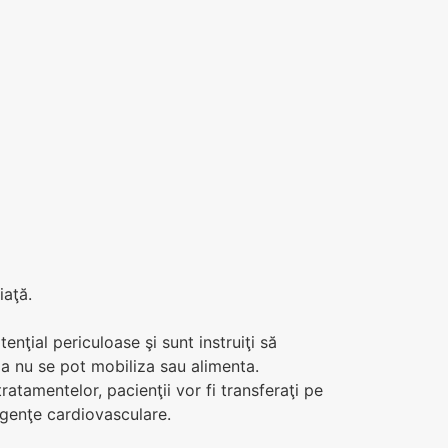
iaţă.
nţial periculoase şi sunt instruiţi să
ia nu se pot mobiliza sau alimenta.
tratamentelor, pacienţii vor fi transferaţi pe
rgenţe cardiovasculare.