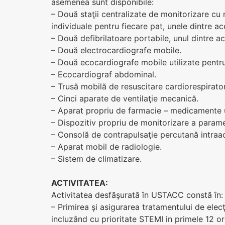
asemenea sunt disponibile:
– Două staţii centralizate de monitorizare cu 
individuale pentru fiecare pat, unele dintre a
– Două defibrilatoare portabile, unul dintre a
– Două electrocardiografe mobile.
– Două ecocardiografe mobile utilizate pentru
– Ecocardiograf abdominal.
– Trusă mobilă de resuscitare cardiorespirator
– Cinci aparate de ventilaţie mecanică.
– Aparat propriu de farmacie – medicamente u
– Dispozitiv propriu de monitorizare a parame
– Consolă de contrapulsaţie percutană intraao
– Aparat mobil de radiologie.
– Sistem de climatizare.
ACTIVITATEA:
Activitatea desfăşurată în USTACC constă în:
– Primirea şi asigurarea tratamentului de ele
incluzând cu prioritate STEMI in primele 12 or