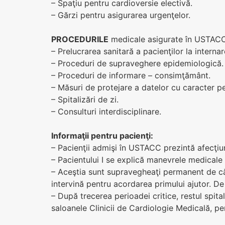
– Spaţiu pentru cardioversie electivă.
– Gărzi pentru asigurarea urgenţelor.
PROCEDURILE
medicale asigurate în USTACC
– Prelucrarea sanitară a pacienţilor la internar
– Proceduri de supraveghere epidemiologică.
– Proceduri de informare – consimţământ.
– Măsuri de protejare a datelor cu caracter p
– Spitalizări de zi.
– Consulturi interdisciplinare.
Informaţii pentru pacienţi:
– Pacienţii admişi în USTACC prezintă afecţiu
– Pacientului I se explică manevrele medicale 
– Aceştia sunt supravegheaţi permanent de cătr
intervină pentru acordarea primului ajutor. De
– După trecerea perioadei critice, restul spitali
saloanele Clinicii de Cardiologie Medicală, p