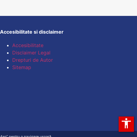
Accesibilitate si disclaimer
Accesibilitate
Disclaimer Legal
Drepturi de Autor
Sitemap
accessibility
e Map” pentru o navigare ușoară.