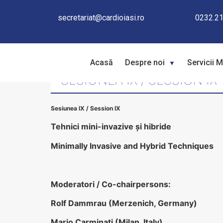
secretariat@cardioiasi.ro
0232.21
Acasă
Despre noi
Servicii 
SESIUNEA IX / SESSION IX
Sesiunea IX / Session IX
Tehnici mini-invazive şi hibride
Minimally Invasive and Hybrid Techniques
Moderatori / Co-chairpersons:
Rolf Dammrau (Merzenich, Germany)
Mario Carminati (Milan, Italy)