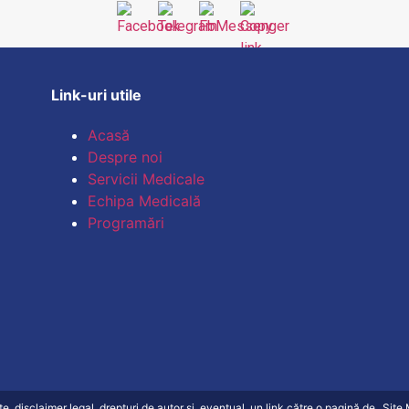
Link-uri utile
Acasă
Despre noi
Servicii Medicale
Echipa Medicală
Programări
ate, disclaimer legal, drepturi de autor și, eventual, un link către o pagină de „Sit