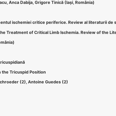
cu, Anca Dabija, Grigore Tinică (Iaşi, România)
ntul ischemiei critice periferice. Review al literaturii de
he Treatment of Critical Limb Ischemia. Review of the Lit
România)
tricuspidiană
 the Tricuspid Position
 Schroeder (2), Antoine Guedes (2)