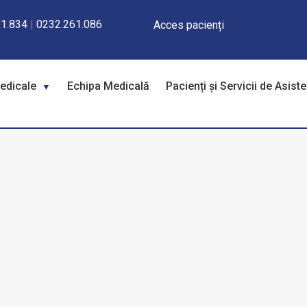
1.834
|
0232.261.086
Acces pacienți
Medicale
Echipa Medicală
Pacienți și Servicii de Asist