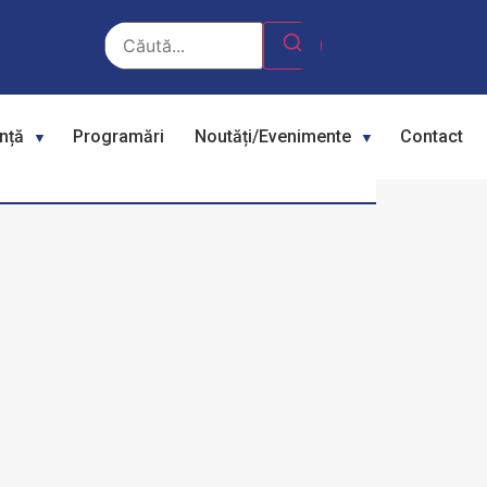
ență
Programări
Noutăți/Evenimente
Contact