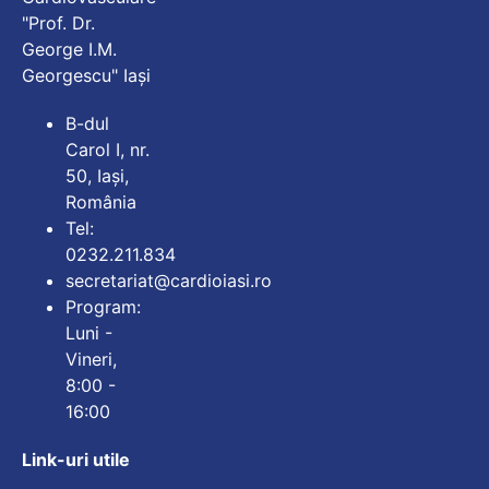
"Prof. Dr.
George I.M.
Georgescu" Iași
B-dul
Carol I, nr.
50, Iași,
România
Tel:
0232.211.834
secretariat@cardioiasi.ro
Program:
Luni -
Vineri,
8:00 -
16:00
Link-uri utile
Mărește dimensiunea