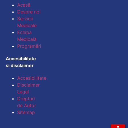
Acasă
Despre noi
Micșorează dimensiu
Servicii
Medicale
Mărește spațierea te
Echipa
Medicală
Micșorează spațiere
Programări
Mărește înălțimea li
Accesibilitate
si disclaimer
Micșorează înălțimea
Accesibilitate
Inversează culorile
Disclaimer
Legal
Tonuri de gri
Drepturi
Cursor mare
de Autor
Sitemap
Ghid de lectură