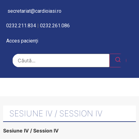
secretariat@cardioiasi.ro
0232.211.834
|
0232.261.086
Acces pacienți
SESIUNE IV / SESSION IV
Sesiune IV / Session IV