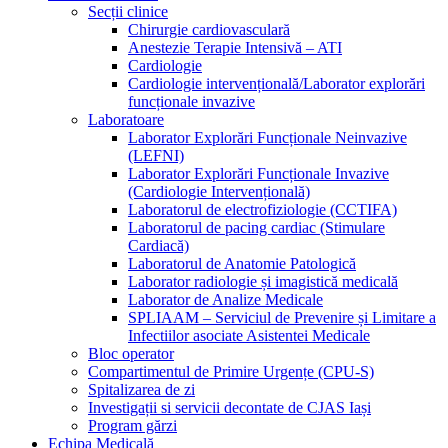
Secții clinice
Chirurgie cardiovasculară
Anestezie Terapie Intensivă – ATI
Cardiologie
Cardiologie intervențională/Laborator explorări
funcționale invazive
Laboratoare
Laborator Explorări Funcționale Neinvazive
(LEFNI)
Laborator Explorări Funcționale Invazive
(Cardiologie Intervențională)
Laboratorul de electrofiziologie (CCTIFA)
Laboratorul de pacing cardiac (Stimulare
Cardiacă)
Laboratorul de Anatomie Patologică
Laborator radiologie și imagistică medicală
Laborator de Analize Medicale
SPLIAAM – Serviciul de Prevenire și Limitare a
Infectiilor asociate Asistentei Medicale
Bloc operator
Compartimentul de Primire Urgențe (CPU-S)
Spitalizarea de zi
Investigații si servicii decontate de CJAS Iași
Program gărzi
Echipa Medicală