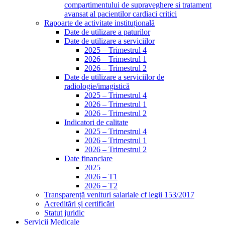
compartimentului de supraveghere si tratament
avansat al pacientilor cardiaci critici
Rapoarte de activitate instituțională
Date de utilizare a paturilor
Date de utilizare a serviciilor
2025 – Trimestrul 4
2026 – Trimestrul 1
2026 – Trimestrul 2
Date de utilizare a serviciilor de
radiologie/imagistică
2025 – Trimestrul 4
2026 – Trimestrul 1
2026 – Trimestrul 2
Indicatori de calitate
2025 – Trimestrul 4
2026 – Trimestrul 1
2026 – Trimestrul 2
Date financiare
2025
2026 – T1
2026 – T2
Transparență venituri salariale cf legii 153/2017
Acreditări și certificări
Statut juridic
Servicii Medicale