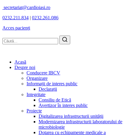
secretariat@cardioiasi.ro
0232.211.834
|
0232.261.086
Acces pacienți
Acasă
Despre noi
Conducere IBCV
Organizare
Informații de interes public
Declarații
Integritate
Consiliu de Etică
Avertizor în interes public
Proiecte
Digitalizarea infrastructurii unității
Modernizarea infrastructurii laboratorului de
microbiologie
Dotarea cu echipamente medicale a