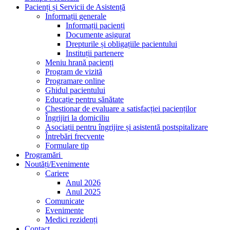
Pacienți și Servicii de Asistență
Informații generale
Informații pacienți
Documente asigurat
Drepturile și obligațiile pacientului
Instituții partenere
Meniu hrană pacienți
Program de vizită
Programare online
Ghidul pacientului
Educație pentru sănătate
Chestionar de evaluare a satisfacției pacienților
Îngrijiri la domiciliu
Asociații pentru îngrijire și asistentă postspitalizare
Întrebări frecvente
Formulare tip
Programări
Noutăți/Evenimente
Cariere
Anul 2026
Anul 2025
Comunicate
Evenimente
Medici rezidenți
Contact