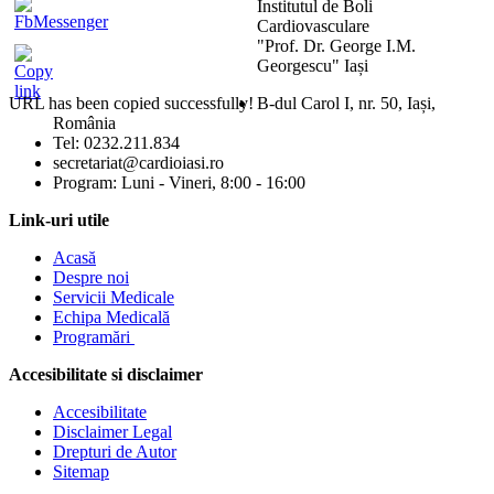
Institutul de Boli
Cardiovasculare
"Prof. Dr. George I.M.
Georgescu" Iași
URL has been copied successfully!
B-dul Carol I, nr. 50, Iași,
România
Mărește dimensiunea tex
Tel: 0232.211.834
secretariat@cardioiasi.ro
Micșorează dimensiunea 
Program: Luni - Vineri, 8:00 - 16:00
Mărește spațierea textulu
Link-uri utile
Acasă
Micșorează spațierea tex
Despre noi
Servicii Medicale
Mărește înălțimea liniei
Echipa Medicală
Programări
Micșorează înălțimea lini
Accesibilitate si disclaimer
Inversează culorile
Accesibilitate
Tonuri de gri
Disclaimer Legal
Drepturi de Autor
Cursor mare
Sitemap