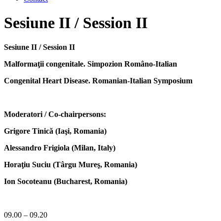
Skip
Sesiune II / Session II
to
content
Sesiune II / Session II
Malformaţii congenitale. Simpozion Româno-Italian
Congenital Heart Disease. Romanian-Italian Symposium
Moderatori / Co-chairpersons:
Grigore Tinică (Iaşi, Romania)
Alessandro Frigiola (Milan, Italy)
Horaţiu Suciu (Târgu Mureş, Romania)
Ion Socoteanu (Bucharest, Romania)
09.00 – 09.20