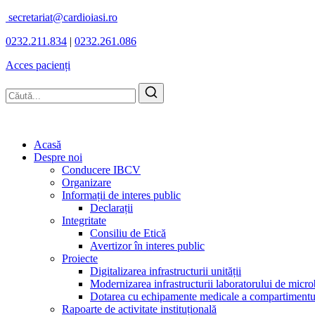
secretariat@cardioiasi.ro
0232.211.834
|
0232.261.086
Acces pacienți
Acasă
Despre noi
Conducere IBCV
Organizare
Informații de interes public
Declarații
Integritate
Consiliu de Etică
Avertizor în interes public
Proiecte
Digitalizarea infrastructurii unității
Modernizarea infrastructurii laboratorului de micro
Dotarea cu echipamente medicale a compartimentului
Rapoarte de activitate instituțională