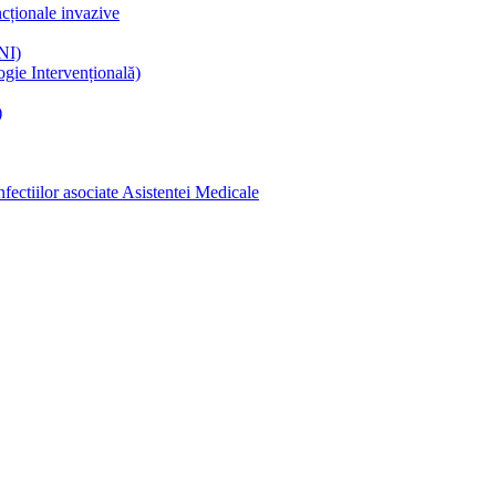
ncționale invazive
NI)
gie Intervențională)
)
ectiilor asociate Asistentei Medicale