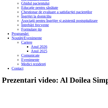
Ghidul pacientului
Educație pentru sănătate
Chestionar de evaluare a satisfacției pacienților
Îngrijiri la domiciliu
Asociații pentru îngrijire și asistentă postspitalizare
Întrebări frecvente
Formulare tip
Programări
Noutăți/Evenimente
Cariere
Anul 2026
Anul 2025
Comunicate
Evenimente
Medici rezidenți
Contact
Skip
Prezentari video: Al Doilea Si
to
content