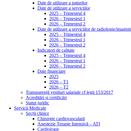
Date de utilizare a paturilor
Date de utilizare a serviciilor
2025 – Trimestrul 4
2026 – Trimestrul 1
2026 – Trimestrul 2
Date de utilizare a serviciilor de radiologie/imagist
2025 – Trimestrul 4
2026 – Trimestrul 1
2026 – Trimestrul 2
Indicatori de calitate
2025 – Trimestrul 4
2026 – Trimestrul 1
2026 – Trimestrul 2
Date financiare
2025
2026 – T1
2026 – T2
Transparență venituri salariale cf legii 153/2017
Acreditări și certificări
Statut juridic
Servicii Medicale
Secții clinice
Chirurgie cardiovasculară
Anestezie Terapie Intensivă – ATI
Cardiologie