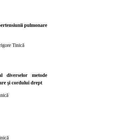
pertensiunii pulmonare
rigore Tinică
al diverselor metode
are şi cordului drept
inică
inică